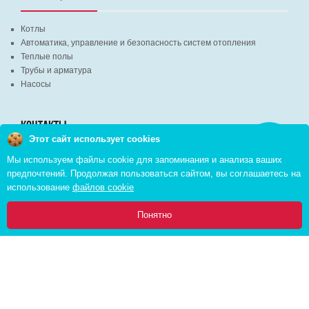
Котлы
Автоматика, управление и безопасность систем отопления
Теплые полы
Трубы и арматура
Насосы
КОНТАКТЫ
Этот сайт использует cookies
Заказать
звонок
Мы используем файлы cookie для запоминания и анализа ваших
г. Минск, ВЦ "Экспобел", строительный рынок, павильон № 8c
предпочтений. Продолжая пользоваться сайтом, вы соглашаетесь на
г. Минск, ул. М. Лынькова, д. 35, пом. 199
использование
файлов cookie
+375 (29) 110-46-46 (А1)
+375 (29) 373-90-16 (A1)
0
Понятно
Главная
Каталог
Инфо
Избранное
Корзина:
Copyright © 2026 pvd.by All Rights Reserved
Комплексное продвижение в интернете