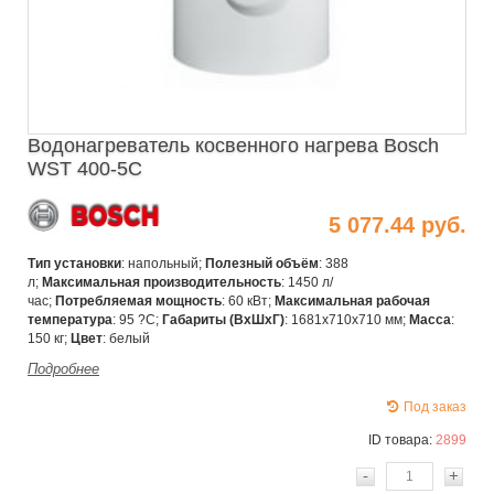
Водонагреватель косвенного нагрева Bosch
WST 400-5C
5 077.44 руб.
Тип установки
:
напольный;
Полезный объём
:
388
л;
Максимальная производительность
: 1450 л/
час;
Потребляемая мощность
: 60 кВт;
Максимальная рабочая
температура
:
95 ?С
;
Габариты (ВxШхГ)
:
1681х710х710 мм
;
Масса
:
150 кг;
Цвет
: белый
Подробнее
Под заказ
ID товара:
2899
-
+