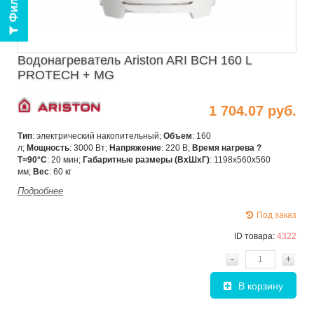
Фильтр
Водонагреватель Ariston ARI BCH 160 L
PROTECH + MG
1 704.07 руб.
Тип
: электрический накопительный;
Объем
: 160
л;
Мощность
:
3000 Вт;
Напряжение
:
220 В;
Время нагрева ?
T=90°C
:
20 мин;
Габаритные размеры (ВхШхГ)
:
1198х560x560
мм;
Вес
:
60
кг
Подробнее
Под заказ
ID товара:
4322
-
+
В корзину