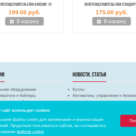
ОЛОТЕНЦЕСУШИТЕЛЬ ЕЛНА КЛАССИК-10
ПОЛОТЕНЦЕСУШИТЕЛЬ ЕЛНА СТАНДАРТ
199.00 руб.
175.00 руб.
В корзину
В корзину
ИИ
НОВОСТИ, СТАТЬИ
льное оборудование
Котлы
еватели и бойлеры
Автоматика, управление и безопа
ка, водоснабжение и канализация
систем отопления
техника
Теплые полы
т сайт использует cookies
ционное оборудование
Трубы и арматура
ьзуем файлы cookie для запоминания и анализа ваших
Насосы
Пон
ений. Продолжая пользоваться сайтом, вы соглашаетесь
ьзование
файлов cookie