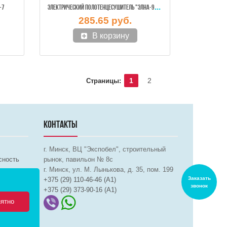
ЭЛЕ
КТРИЧЕСКИЙ ПОЛОТЕНЦЕСУШИТЕЛЬ "ЭЛНА-9" ПОВОРОТНАЯ (БЕЛЫЙ ЦВЕТ)
-7
285.65 руб.
В корзину
1
2
Страницы:
КОНТАКТЫ
г. Минск, ВЦ "Экспобел", строительный
сность
рынок, павильон № 8c
г. Минск, ул. М. Лынькова, д. 35, пом. 199
Заказать
+375 (29) 110-46-46 (А1)
звонок
+375 (29) 373-90-16 (A1)
ятно