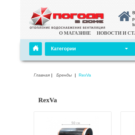
В
р
М
О МАГАЗИНЕ
НОВОСТИ И СТ
Категории
Главная
Бренды
RexVa
RexVa