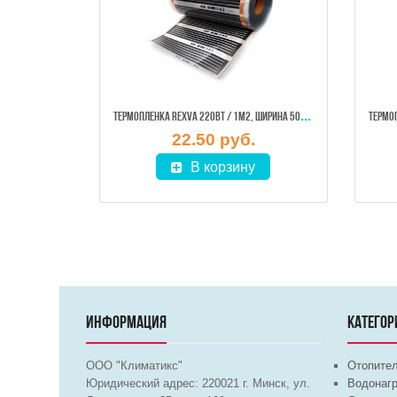
ТЕР
МОПЛЕНКА REXVA 220ВТ / 1М2, ШИРИНА 50СМ (ЦЕНА ЗА 1 М. ПОГОННЫЙ)
22.50 руб.
В корзину
ИНФОРМАЦИЯ
КАТЕГОР
ООО "Климатикс"
Отопите
Юридический адрес:
220021
г. Минск, ул.
Водонагр