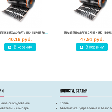
ТЕР
МОПЛЕНКА REXVA 220ВТ / 1М2, ШИРИНА 80 СМ (ЦЕНА ЗА 1 М. ПОГОННЫЙ)
40.16 руб.
47.91 руб.
В корзину
В корзину
ИИ
НОВОСТИ, СТАТЬИ
льное оборудование
Котлы
еватели и бойлеры
Автоматика, управление и безопа