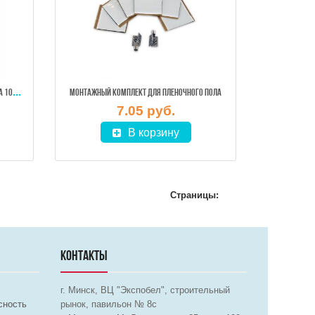
ТЕР
МОПЛЕНКА REXVA 220ВТ / 1М2, ШИРИНА 100 СМ (ЦЕНА ЗА 1 М. ПОГОННЫЙ)
МОНТАЖНЫЙ КОМПЛЕКТ ДЛЯ ПЛЕНОЧНОГО ПОЛА
7.05 руб.
В корзину
Страницы:
КОНТАКТЫ
г. Минск, ВЦ "Экспобел", строительный
сность
рынок, павильон № 8c