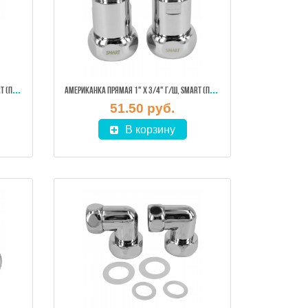
АМЕ
РИКАНКА ПРЯМАЯ 1" Х 1/2" Г/Ш, SMART (ПАРА)
АМЕ
РИКАНКА ПРЯМАЯ 1" Х 3/4" Г/Ш, SMART (ПАРА)
51.50 руб.
В корзину