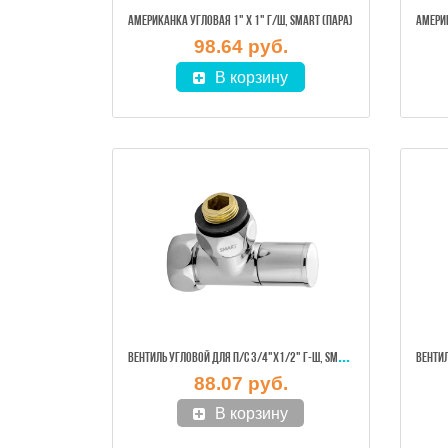
АМЕРИКАНКА УГЛОВАЯ 1" Х 1" Г/Ш, SMART (ПАРА)
98.64 руб.
В корзину
ВЕН
ТИЛЬ УГЛОВОЙ ДЛЯ П/С 3/4"Х1/2" Г-Ш, SMART (8510SCH0405) 1ШТ
88.07 руб.
В корзину