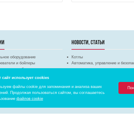
ИИ
НОВОСТИ, СТАТЬИ
льное оборудование
Котлы
еватели и бойлеры
Автоматика, управление и безопа
ка, водоснабжение и канализация
систем отопления
техника
Теплые полы
т сайт использует cookies
ционное оборудование
Трубы и арматура
ьзуем файлы cookie для запоминания и анализа ваших
Насосы
Пон
ений. Продолжая пользоваться сайтом, вы соглашаетесь
ьзование
файлов cookie
Комплексное 
Cоздание инт