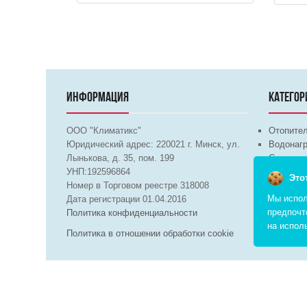
ИНФОРМАЦИЯ
КАТЕГОР
ООО "Климатикс"
Отопите
Юридический адрес:
220021
г. Минск, ул.
Водонагр
Лынькова, д. 35, пом. 199
Сантехни
УНП:192596864
Бытовая 
Это
Номер в Торговом реестре 318008
Вентиля
Мы испол
Дата регистрации 01.04.2016
предпочт
Политика конфиденциальности
на испол
Политика в отношении обработки cookie
Copyright © 2026 pvd.by All Rights Reserved