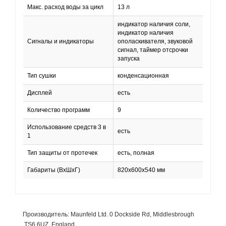
Макс. расход воды за цикл
13 л
индикатор наличия соли,
индикатор наличия
Сигналы и индикаторы
ополаскивателя, звуковой
сигнал, таймер отсрочки
запуска
Тип сушки
конденсационная
Дисплей
есть
Количество программ
9
Использование средств 3 в
есть
1
Тип защиты от протечек
есть, полная
Габариты (ВхШхГ)
820х600x540 мм
Производитель: Maunfeld Ltd. 0 Dockside Rd, Middlesbrough
,TS6 6UZ, England