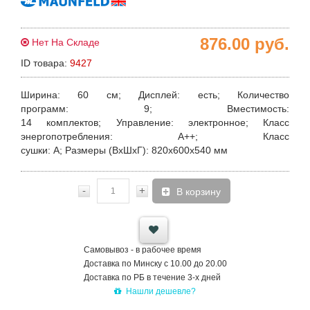
876.00
руб.
Нет На Складе
ID товара:
9427
Ширина
: 60 см;
Дисплей
:
есть;
Количество
программ
:
9;
Вместимость
:
14
комплектов;
Управление
:
электронное;
Класс
энергопотребления
:
A++;
Класс
сушки
:
A;
Размеры
(ВхШхГ)
: 820х600х540 мм
-
+
В корзину
Самовывоз - в рабочее время
Доставка по Минску с 10.00 до 20.00
Доставка по РБ в течение 3-х дней
Нашли дешевле?