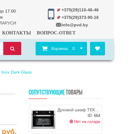
+375(29)110-46-46
до 17.00
ик
+375(29)373-90-16
ЕЛАРУСИ
info@pvd.by
КОНТАКТЫ
ВОПРОС-ОТВЕТ
Корзина:
0
nox Dark Glass
СОПУТСТВУЮЩИЕ
ТОВАРЫ
Духовой шкаф TEKA HL 870 STAINLESS STEEL
ID: 664
Нет на складе
0
руб.