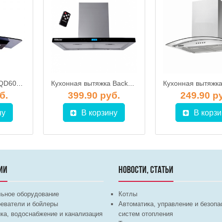
Вытяжка BACKER QD60A-G6L200 BLACK DARK GLASS (60 см) 1100м3/ч
Кухонная вытяжка Backer CH90E-TGL200 Inox Black Glass
б.
399.90 руб.
249.90 р
ну
В корзину
В корзи
ИИ
НОВОСТИ, СТАТЬИ
льное оборудование
Котлы
еватели и бойлеры
Автоматика, управление и безопа
ка, водоснабжение и канализация
систем отопления