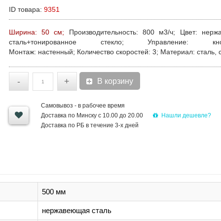
ID товара:
9351
Ширина: 50 см;
Производительность:
800 м3/ч;
Цвет:
нержа
сталь+тонированное стекло;
Управление:
кнопо
Монтаж:
настенный;
Количество скоростей:
3;
Материал:
сталь, 
-
+
В корзину
Самовывоз - в рабочее время
Нашли дешевле?
Доставка по Минску с 10.00 до 20.00
Доставка по РБ в течение 3-х дней
500 мм
нержавеющая сталь