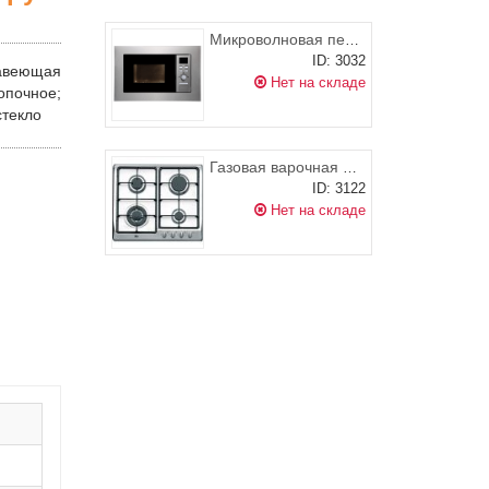
Микроволновая печь EXITEQ EXM-103
ID: 3032
веющая
Нет на складе
чное;
стекло
Газовая варочная поверхность TEKA EH 60 4G AI AL TR inox
ID: 3122
Нет на складе