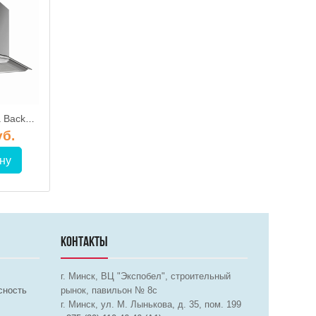
АКЦИЯ
АКЦИЯ
Кухонная вытяжка Backer QD60A-G6L200 Inox
Кухонная вытяжка Backer QD60A-G6L200 Shiny Black Dark Glass
уб.
259.90 руб.
руб.
ну
В корзину
В корз
КОНТАКТЫ
г. Минск, ВЦ "Экспобел", строительный
сность
рынок, павильон № 8c
г. Минск, ул. М. Лынькова, д. 35, пом. 199