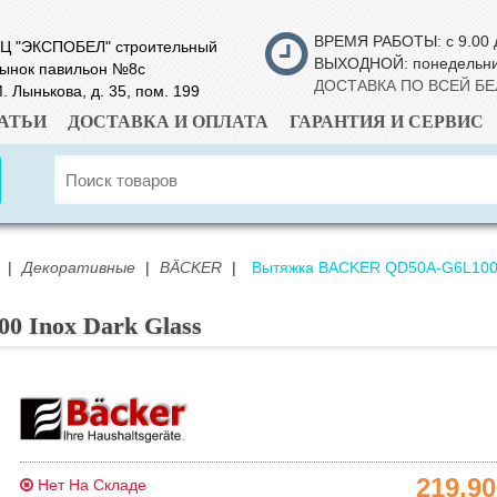
ВРЕМЯ РАБОТЫ: с 9.00 
Ц "ЭКСПОБЕЛ" строительный
ВЫХОДНОЙ: понедельн
ынок павильон №8с
ДОСТАВКА ПО ВСЕЙ Б
. Лынькова, д. 35, пом. 199
АТЬИ
ДОСТАВКА И ОПЛАТА
ГАРАНТИЯ И СЕРВИС
|
Декоративные
|
BÄCKER
|
Вытяжка BACKER QD50A-G6L100 I
 Inox Dark Glass
219.9
Нет На Складе