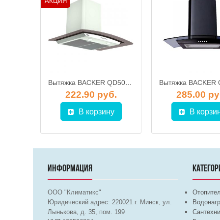
АКЦИЯ
Кухонная вытяжка Backer QD60A-G6L200 Inox Dark Glass
Вытяжка BACKER QD50A-G6L100 Shiny White Dark Glass
б.
222.90 руб.
285.00 ру
у
В корзину
В корзи
ИНФОРМАЦИЯ
КАТЕГОР
ООО "Климатикс"
Отопите
Юридический адрес:
220021
г. Минск, ул.
Водонагр
Лынькова, д. 35, пом. 199
Сантехни