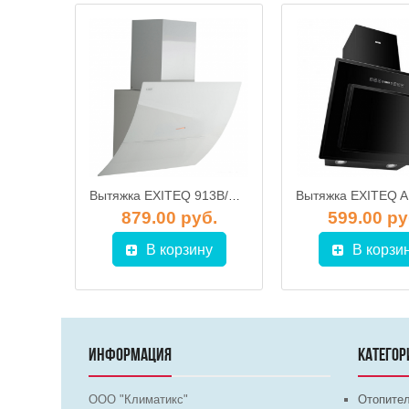
Вытяжка кухонная EXITEQ EX-1046 black
Вытяжка EXITEQ 913B/CS40 белое стекло 90см
б.
879.00 руб.
599.00 ру
у
В корзину
В корзи
ИНФОРМАЦИЯ
КАТЕГОР
ООО "Климатикс"
Отопите