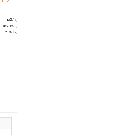
3/ч;
очное;
:
сталь,