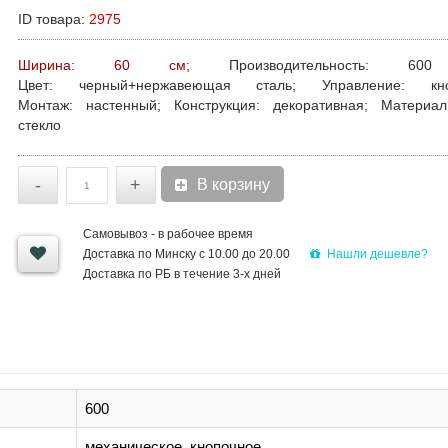
ID товара:
2975
Ширина: 60 см;
Производительность:
600 м
Цвет:
черный+нержавеющая сталь;
Управление:
кноп
Монтаж:
настенный;
Конструкция:
декоративная;
Материал
стекло
-
+
В корзину
Самовывоз - в рабочее время
Нашли дешевле?
Доставка по Минску с 10.00 до 20.00
Доставка по РБ в течение 3-х дней
600
механическое, кнопочное