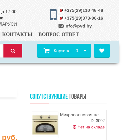
+375(29)110-46-46
до 17.00
ик
+375(29)373-90-16
ЕЛАРУСИ
info@pvd.by
КОНТАКТЫ
ВОПРОС-ОТВЕТ
Корзина:
0
СОПУТСТВУЮЩИЕ
ТОВАРЫ
Микроволновая печь TEKA MWR 32 BI BGB (Beige Old Brass)
ID: 3092
Нет на складе
0
руб.