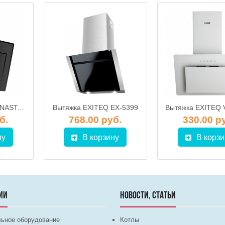
Вытяжка EXITEQ EX-5399
Вытяжка EXITEQ ANASTASIA 90 чёрное стекло (90см)
б.
768.00 руб.
330.00 р
ну
В корзину
В корзи
ИИ
НОВОСТИ, СТАТЬИ
льное оборудование
Котлы