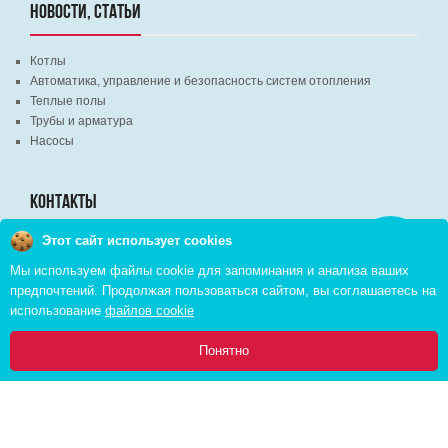
НОВОСТИ, СТАТЬИ
Котлы
Автоматика, управление и безопасность систем отопления
Теплые полы
Трубы и арматура
Насосы
КОНТАКТЫ
Этот сайт использует cookies
Заказать
г. Минск, ВЦ "Экспобел", строительный рынок, павильон № 8c
звонок
Мы используем файлы cookie для запоминания и анализа ваших
г. Минск, ул. М. Лынькова, д. 35, пом. 199
предпочтений. Продолжая пользоваться сайтом, вы соглашаетесь на
+375 (29) 110-46-46 (А1)
использование
файлов cookie
+375 (29) 373-90-16 (A1)
0
Понятно
Главная
Каталог
Инфо
Избранное
Корзина:
Copyright © 2026 pvd.by All Rights Reserved