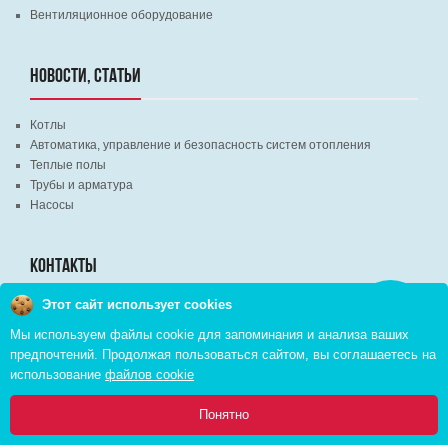
Вентиляционное оборудование
НОВОСТИ, СТАТЬИ
Котлы
Автоматика, управление и безопасность систем отопления
Теплые полы
Трубы и арматура
Насосы
КОНТАКТЫ
Этот сайт использует cookies
Заказать
г. Минск, ВЦ "Экспобел", строительный рынок, павильон № 8c
звонок
Мы используем файлы cookie для запоминания и анализа ваших
г. Минск, ул. М. Лынькова, д. 35, пом. 199
предпочтений. Продолжая пользоваться сайтом, вы соглашаетесь на
+375 (29) 110-46-46 (А1)
использование
файлов cookie
+375 (29) 373-90-16 (A1)
0
Понятно
Главная
Каталог
Инфо
Избранное
Корзина: