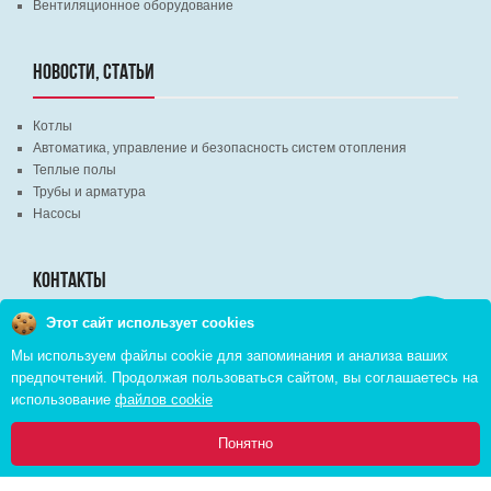
Вентиляционное оборудование
НОВОСТИ, СТАТЬИ
Котлы
Автоматика, управление и безопасность систем отопления
Теплые полы
Трубы и арматура
Насосы
КОНТАКТЫ
Этот сайт использует cookies
Заказать
г. Минск, ВЦ "Экспобел", строительный рынок, павильон № 8c
звонок
Мы используем файлы cookie для запоминания и анализа ваших
г. Минск, ул. М. Лынькова, д. 35, пом. 199
предпочтений. Продолжая пользоваться сайтом, вы соглашаетесь на
+375 (29) 110-46-46 (А1)
использование
файлов cookie
+375 (29) 373-90-16 (A1)
0
Понятно
Главная
Каталог
Инфо
Избранное
Корзина: