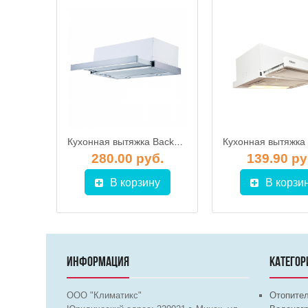
Кухонная вытяжка Backer TH60L-2F200-BG
Кухонная вытяжка Backer TH 60L-2F70-SS
б.
280.00 руб.
139.90 ру
у
В корзину
В корзи
ИНФОРМАЦИЯ
КАТЕГОР
ООО "Климатикс"
Отопите