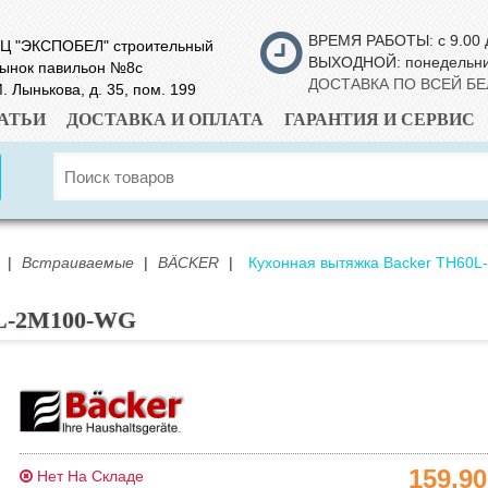
ВРЕМЯ РАБОТЫ: с 9.00 
Ц "ЭКСПОБЕЛ" строительный
ВЫХОДНОЙ: понедельн
ынок павильон №8с
ДОСТАВКА ПО ВСЕЙ Б
. Лынькова, д. 35, пом. 199
АТЬИ
ДОСТАВКА И ОПЛАТА
ГАРАНТИЯ И СЕРВИС
|
Встраиваемые
|
BÄCKER
|
Кухонная вытяжка Backer TH60
0L-2М100-WG
159.9
Нет На Складе