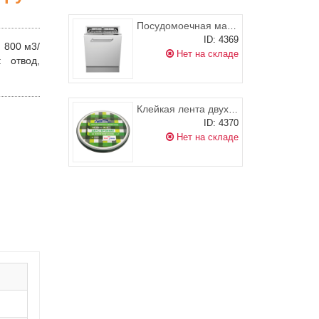
Посудомоечная машина TEKA DW8 41 FI INOX
ID: 4369
: 800 м3/
Нет на складе
:
отвод,
Клейкая лента двухсторонняя вспененная (скотч), 15 мм х 10 м, Klebebander
ID: 4370
Нет на складе