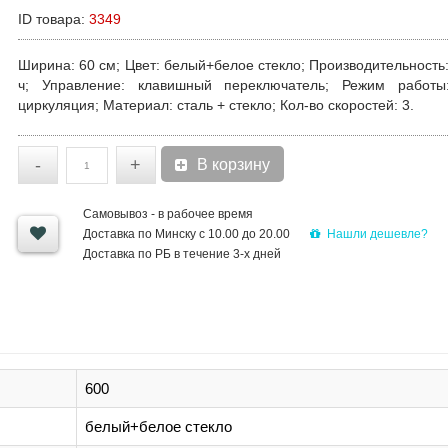
ID товара:
3349
Ширина:
60 см;
Цвет:
белый+белое стекло;
Производительность
ч;
Управление:
клавишный переключатель;
Режим работы
циркуляция;
Материал:
сталь + стекло;
Кол-во скоростей
: 3.
-
+
В корзину
Самовывоз - в рабочее время
Нашли дешевле?
Доставка по Минску с 10.00 до 20.00
Доставка по РБ в течение 3-х дней
600
белый+белое стекло