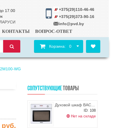
+375(29)110-46-46
до 17.00
ик
+375(29)373-90-16
ЕЛАРУСИ
info@pvd.by
КОНТАКТЫ
ВОПРОС-ОТВЕТ
Корзина:
0
L-2М100-WG
СОПУТСТВУЮЩИЕ
ТОВАРЫ
Духовой шкаф BACKER BM68T1-A1-White
ID: 108
Нет на складе
0
руб.