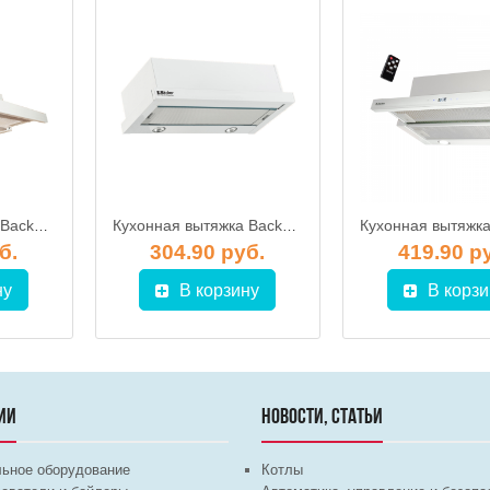
Кухонная вытяжка Backer TH50B-2M80-WG
Кухонная вытяжка Backer TH 60L-2F70-WG
б.
304.90 руб.
419.90 р
ну
В корзину
В корзи
ИИ
НОВОСТИ, СТАТЬИ
льное оборудование
Котлы