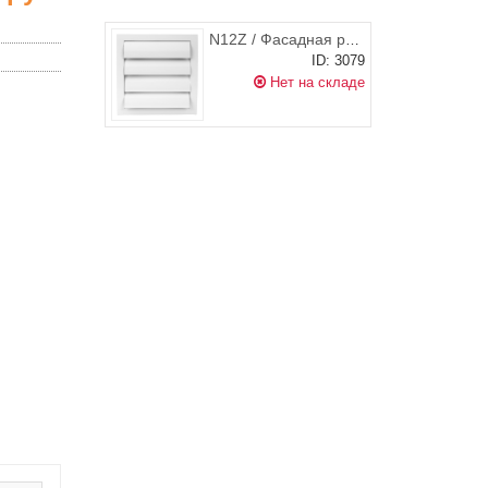
N12Z / Фасадная решетка 190х190 мм (гравитационные наружные жалюзи) квадратная, Europlast
ID: 3079
Нет на складе