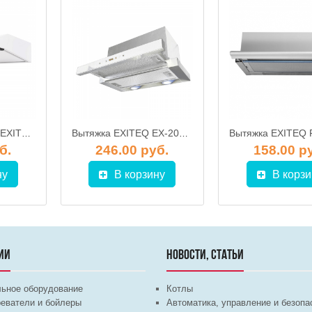
Вытяжка кухонная EXITEQ EX-1056 white (60см)
Вытяжка EXITEQ EX-2036 (60см, белая)
б.
246.00 руб.
158.00 р
ну
В корзину
В корзи
ИИ
НОВОСТИ, СТАТЬИ
льное оборудование
Котлы
еватели и бойлеры
Автоматика, управление и безопа