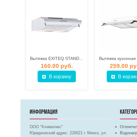
Вытяжка кухонная EXITEQ EX-1136 (60см)
Вытяжка EXITEQ STANDARD 501 белая (50 см)
б.
160.00 руб.
259.00 ру
у
В корзину
В корзи
ИНФОРМАЦИЯ
КАТЕГОР
ООО "Климатикс"
Отопите
Юридический адрес:
220021
г. Минск, ул.
Водонагр