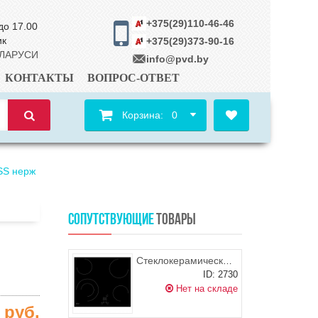
+375(29)110-46-46
до 17.00
ик
+375(29)373-90-16
ЕЛАРУСИ
info@pvd.by
КОНТАКТЫ
ВОПРОС-ОТВЕТ
Корзина:
0
SS нерж
СОПУТСТВУЮЩИЕ
ТОВАРЫ
Стеклокерамическая варочная поверхность FORNELLI PV 6017 DOLCE
ID: 2730
Нет на складе
0
руб.