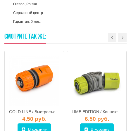
Olesno, Polska
Сервисный центр: -
Гарантия: 0 мес.
СМОТРИТЕ
ТАК
ЖЕ:
GOLD LINE / Быстросъемный соединитель AUTOSTOP 1/2"-5/8" (с обратным клапаном), Bradas GL5810
LIME EDITION / Коннектор с регулировкой угла наклона на шланг 1/2", BRADAS LE-02122K (Ф38)
4.50 руб.
6.50 руб.
В корзину
В корзину