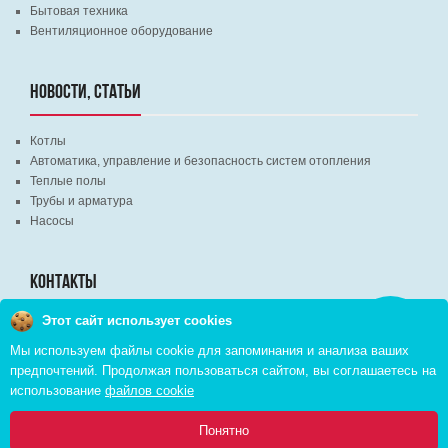
Бытовая техника
Вентиляционное оборудование
НОВОСТИ, СТАТЬИ
Котлы
Автоматика, управление и безопасность систем отопления
Теплые полы
Трубы и арматура
Насосы
КОНТАКТЫ
Этот сайт использует cookies
Заказать
г. Минск, ВЦ "Экспобел", строительный рынок, павильон № 8c
звонок
Мы используем файлы cookie для запоминания и анализа ваших
г. Минск, ул. М. Лынькова, д. 35, пом. 199
предпочтений. Продолжая пользоваться сайтом, вы соглашаетесь на
+375 (29) 110-46-46 (А1)
использование
файлов cookie
+375 (29) 373-90-16 (A1)
0
Понятно