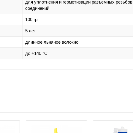
для уплотнения и герметизации разъемных резьбо
соединений
100 гр
5 лет
длиннoe льнянoe вoлoкнo
до +140 °C