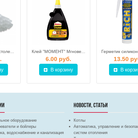
Клей для термопистолета 11мм (термоклей)
Клей "МОМЕНТ" Мгновенная хватка для дерева 100 г
.
6.00 руб.
13.50 ру
ну
В корзину
В корзи
ИИ
НОВОСТИ, СТАТЬИ
льное оборудование
Котлы
еватели и бойлеры
Автоматика, управление и безопа
ка, водоснабжение и канализация
систем отопления