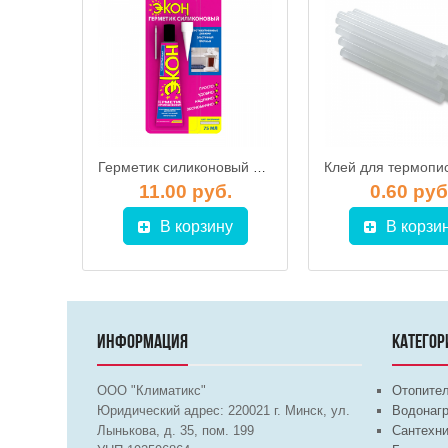
75140-10 / Лента алюминиевая клейкая - скотч фольгированый 5см х 10м
Герметик силиконовый санитарный ЭКОН 60 мл (тюбик)
.
11.00 руб.
0.60 руб
у
В корзину
В корзи
ИНФОРМАЦИЯ
КАТЕГОР
ООО "Климатикс"
Отопите
Юридический адрес:
220021
г. Минск, ул.
Водонагр
Лынькова, д. 35, пом. 199
Сантехни