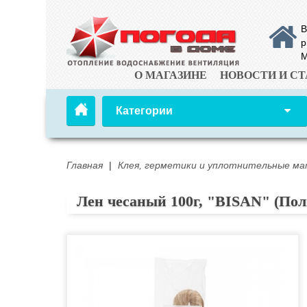
В
р
М
О МАГАЗИНЕ
НОВОСТИ И СТ
Категории
Главная
|
Клея, герметики и уплотнительные м
Лен чесаный 100г, "BISAN" (По