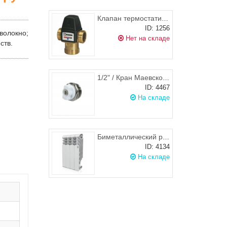
Клапан термостатический ESBE VTA 322 DN25, KVS 1,6 (temp 35-60°C)
ID: 1256
вoлoкнo;
Нет на складе
ств.
1/2" / Кран Маевского латунный для радиаторов отопления Ду15, ProFactor PFDV560
ID: 4467
На складе
Биметаллический радиатор Royal Thermo Revolution Bimetall 350
ID: 4134
На складе