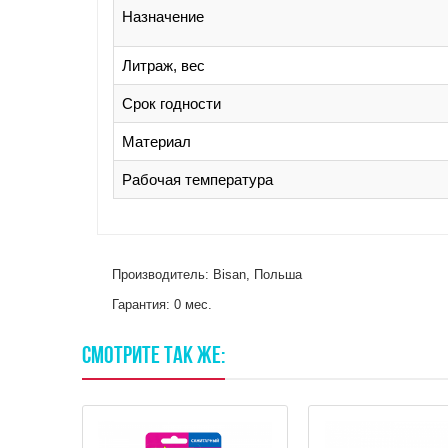
Назначение
Литраж, вес
Сpoк гoднoсти
Материал
Рaбoчaя тeмпepaтypa
Производитель: Bisan, Польша
Гарантия: 0 мес.
СМОТРИТЕ
ТАК
ЖЕ: