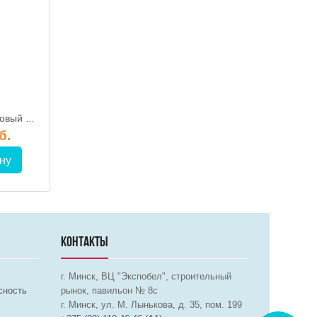
Герметик силиконовый санитарный ПРОЗРАЧНЫЙ 280 мл, RICH
Уплотнитель "P" черный 9х5.5мм 100м STARFIX (SF1015-01)
б.
2.40 руб.
12.00 р
ну
В корзину
В корз
КОНТАКТЫ
г. Минск, ВЦ "Экспобел", строительный
сность
рынок, павильон № 8c
г. Минск, ул. М. Лынькова, д. 35, пом. 199