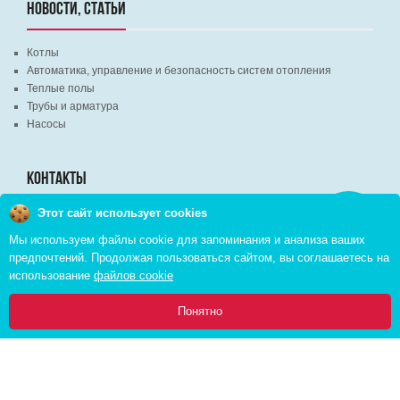
НОВОСТИ, СТАТЬИ
Котлы
Автоматика, управление и безопасность систем отопления
Теплые полы
Трубы и арматура
Насосы
КОНТАКТЫ
Этот сайт использует cookies
Заказать
г. Минск, ВЦ "Экспобел", строительный рынок, павильон № 8c
звонок
Мы используем файлы cookie для запоминания и анализа ваших
г. Минск, ул. М. Лынькова, д. 35, пом. 199
предпочтений. Продолжая пользоваться сайтом, вы соглашаетесь на
+375 (29) 110-46-46 (А1)
использование
файлов cookie
+375 (29) 373-90-16 (A1)
0
Понятно
Главная
Каталог
Инфо
Избранное
Корзина:
Copyright © 2026 pvd.by All Rights Reserved