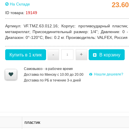
23.6
На Складе
ID товара:
19149
Артикул
: VF.TMZ.63.012.16;
Корпус
: противоударный пластик
метакриллат;
Присоединительный размер
: 1/4”;
Давление
: 0 
Диапазон
: 0°-120°C;
Вес
: 0.2 кг.
Производитель
: VALFEX, Россия
-
+
Купить в 1 клик
В корзину
Самовывоз - в рабочее время
Нашли дешевле?
Доставка по Минску с 10.00 до 20.00
Доставка по РБ в течение 3-х дней
пластик