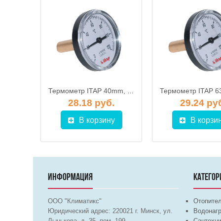
Термометр биметаллический BITh 63, 0-120С, вкладка 40 мм 1/2" аксиальный, AFRISO
Термометр ITAP 40mm, осевое подключение 493
.
28.18 руб.
29.24 ру
у
В корзину
В корзи
ИНФОРМАЦИЯ
КАТЕГОР
ООО "Климатикс"
Отопите
Юридический адрес:
220021
г. Минск, ул.
Водонагр
Лынькова, д. 35, пом. 199
Сантехни