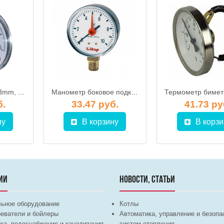
Термометр ITAP 63mm, осевое подключение 493
Манометр боковое подключение (радиальный) ITAP арт. 482 1/4
б.
33.47 руб.
41.73 ру
ну
В корзину
В корзи
ИИ
НОВОСТИ, СТАТЬИ
льное оборудование
Котлы
еватели и бойлеры
Автоматика, управление и безопа
ка, водоснабжение и канализация
систем отопления