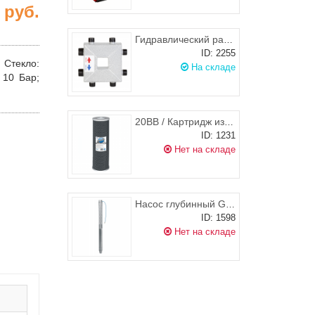
0
руб.
Гидравлический разделитель Север- Компакт
ID: 2255
;
Стекло
:
На складе
- 10 Бар;
20BB / Картридж из спеченного активированного угля Big Blue 20" FCCBL20BB, Aquafilter
ID: 1231
Нет на складе
Насос глубинный Grundfos SP 1A-50 1x230В
ID: 1598
Нет на складе