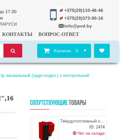
+375(29)110-46-46
до 17.00
ик
+375(29)373-90-16
ЕЛАРУСИ
info@pvd.by
КОНТАКТЫ
ВОПРОС-ОТВЕТ
Корзина:
0
р аксиальный (задн.подкл.) с контрольной
2",16
СОПУТСТВУЮЩИЕ
ТОВАРЫ
Твёрдотопливный котёл ELEKTROMET EKO-KWP MDP 25
ID: 1474
Нет на складе