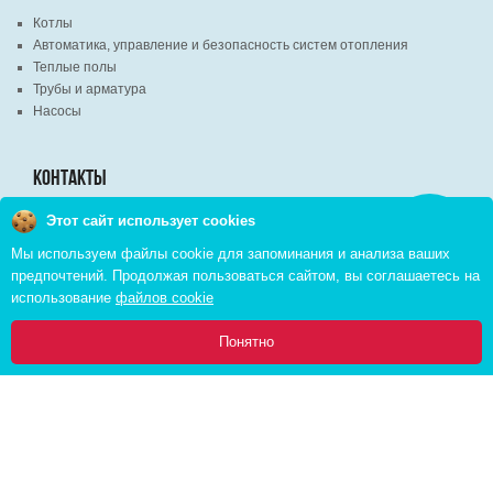
Котлы
Автоматика, управление и безопасность систем отопления
Теплые полы
Трубы и арматура
Насосы
КОНТАКТЫ
Этот сайт использует cookies
Заказать
г. Минск, ВЦ "Экспобел", строительный рынок, павильон № 8c
звонок
Мы используем файлы cookie для запоминания и анализа ваших
г. Минск, ул. М. Лынькова, д. 35, пом. 199
предпочтений. Продолжая пользоваться сайтом, вы соглашаетесь на
+375 (29) 110-46-46 (А1)
использование
файлов cookie
+375 (29) 373-90-16 (A1)
0
Понятно
Главная
Каталог
Инфо
Избранное
Корзина:
Copyright © 2026 pvd.by All Rights Reserved
Комплексное продвижение в интернете
Cоздание интернет магазина