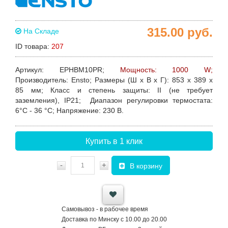
315.00
руб.
На Складе
ID товара:
207
Артикул
: EPHBM10PR;
Мощность: 1000 W;
Производитель
: Ensto;
Размеры
(Ш х В х Г): 853 x 389 x
85 мм;
Класс и степень защиты
: II (не требует
заземления), IP21;
Диапазон регулировки термостата
:
6°С - 36 °С;
Напряжение
: 230 В.
Купить в 1 клик
-
+
В корзину
Самовывоз - в рабочее время
Доставка по Минску с 10.00 до 20.00