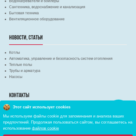
Водонагреватели и бойлеры
Сантехника, водоснабжение и канализация
Бытовая техника
Вентиляционное оборудование
НОВОСТИ, СТАТЬИ
Котлы
Автоматика, управление и безопасность систем отопления
Теплые полы
Трубы и арматура
Насосы
КОНТАКТЫ
Этот сайт использует cookies
Заказать
г. Минск, ВЦ "Экспобел", строительный рынок, павильон № 8c
звонок
Мы используем файлы cookie для запоминания и анализа ваших
г. Минск, ул. М. Лынькова, д. 35, пом. 199
предпочтений. Продолжая пользоваться сайтом, вы соглашаетесь на
+375 (29) 110-46-46 (А1)
использование
файлов cookie
+375 (29) 373-90-16 (A1)