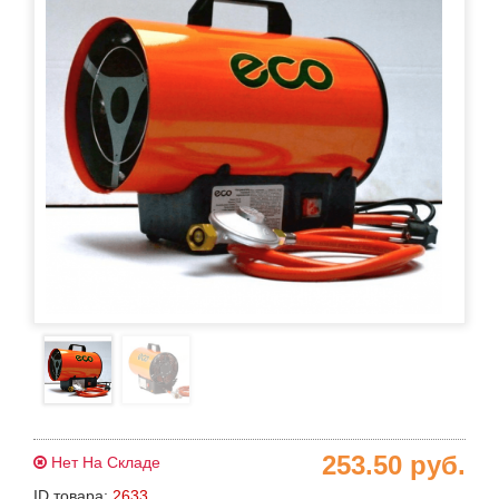
253.50
руб.
Нет На Складе
ID товара:
2633