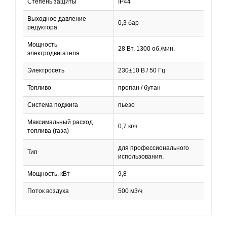
Степень защиты
IP44
Выходное давление
0,3 бар
редуктора
Мощность
28 Вт, 1300 об./мин.
электродвигателя
Электросеть
230±10 В / 50 Гц
Топливо
пропан / бутан
Система поджига
пьезо
Максимальный расход
0,7 кг/ч
топлива (газа)
для профессионального
Тип
использования.
Мощность, кВт
9,8
Поток воздуха
500 м3/ч