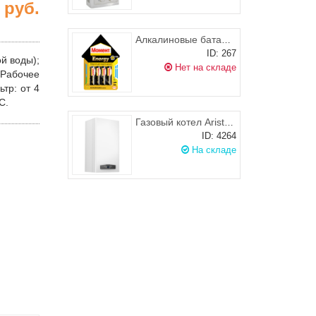
8
руб.
Алкалиновые батарейки МОМЕНТ ENERGY Тип АА
ID: 267
й воды);
Нет на складе
Рабочее
ьтр
: от 4
C.
Газовый котел Ariston CARES X 24 FF (двухконтурный, закрытая камера) С ДЫМОХОДОМ!
ID: 4264
На складе