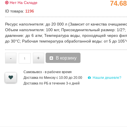
74.6
Нет На Складе
ID товара:
1196
Ресурс наполнителя:
до 20 000 л (Зависит от качества очищаемо
Объем наполнителя:
100 мл;
Присоединительный размер
: 1/2?;
давление
: до 6 атм;
Температура воды, проходящей через фил
до 30°C;
Рабочая температура обработанной воды
: от 5 до 105°
-
+
В корзину
Самовывоз - в рабочее время
Нашли дешевле?
Доставка по Минску с 10.00 до 20.00
Доставка по РБ в течение 3-х дней