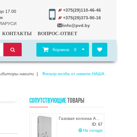
+375(29)110-46-46
до 17.00
ик
+375(29)373-90-16
ЕЛАРУСИ
info@pvd.by
КОНТАКТЫ
ВОПРОС-ОТВЕТ
Корзина:
0
ибиторы накипи
|
Фильтр-колба от накипи НАША
СОПУТСТВУЮЩИЕ
ТОВАРЫ
Газовая колонка ARISTON DGI 10L CF SUPERLUX
ID: 67
На складе