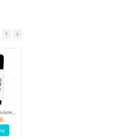
Картридж для фильтров от накипи ECOSOFT Ecozon 200 для бойлеров и котлов
б.
ну