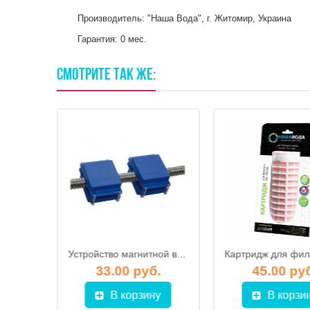
Производитель: "Наша Вода", г. Житомир, Украина
Гарантия: 0 мес.
СМОТРИТЕ
ТАК
ЖЕ:
Картридж для фильтров от накипи ECOSOFT Ecozon 200 для бойлеров и котлов
Устройство магнитной водоподготовки МВ-2
.
33.00 руб.
45.00 ру
у
В корзину
В корзи