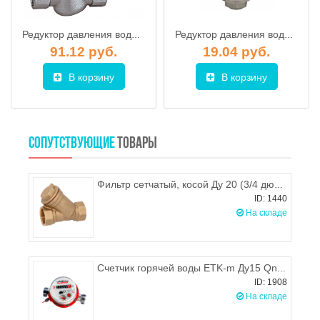
Редуктор давления воды с манометром 3/4" г/г ProFactor PFPRV254G
Редуктор давления воды поршневой (регулятор) 1/2" г/г AQUALINK
91.12 руб.
19.04 руб.
В корзину
В корзину
СОПУТСТВУЮЩИЕ
ТОВАРЫ
Фильтр сетчатый, косой Ду 20 (3/4 дюйма), Цветлит
ID: 1440
На складе
Счетчик горячей воды ETK-m Ду15 Qn1.6
ID: 1908
На складе