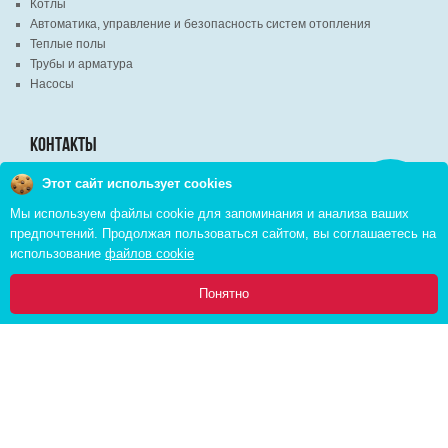
Котлы
Автоматика, управление и безопасность систем отопления
Теплые полы
Трубы и арматура
Насосы
КОНТАКТЫ
Этот сайт использует cookies
Заказать
г. Минск, ВЦ "Экспобел", строительный рынок, павильон № 8c
звонок
Мы используем файлы cookie для запоминания и анализа ваших
г. Минск, ул. М. Лынькова, д. 35, пом. 199
предпочтений. Продолжая пользоваться сайтом, вы соглашаетесь на
+375 (29) 110-46-46 (А1)
использование
файлов cookie
+375 (29) 373-90-16 (A1)
0
Понятно
Главная
Каталог
Инфо
Избранное
Корзина:
Copyright © 2026 pvd.by All Rights Reserved
Комплексное продвижение в интернете
Cоздание интернет магазина