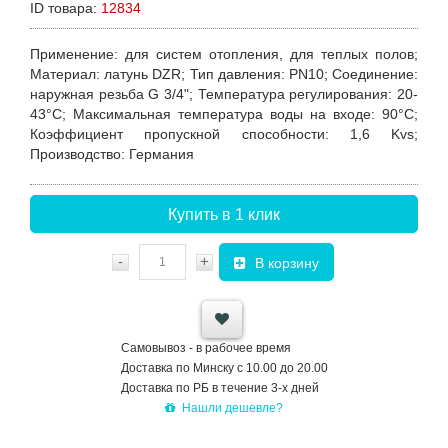
ID товара:
12834
Применение
: для систем отопления, для теплых полов;
Материал
: латунь DZR;
Т
ип давления
: PN10;
С
оединение
:
наружная резьба G 3/4";
Т
емпература регулирования
: 20-
43°С;
М
аксимальная температура воды на входе
: 90°С;
К
оэффициент пропускной способности
: 1,6 Kvs;
П
роизводство
: Германия
Купить в 1 клик
-
+
В корзину
Самовывоз - в рабочее время
Доставка по Минску с 10.00 до 20.00
Доставка по РБ в течение 3-х дней
Нашли дешевле?