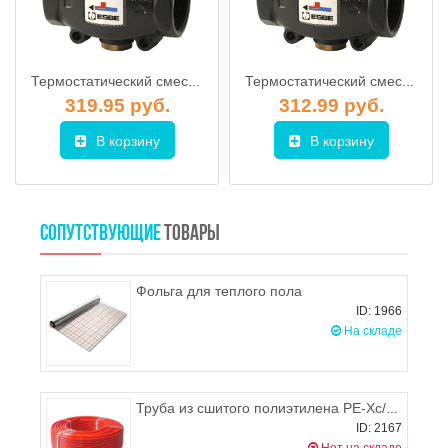
Термостатический смесительный клапан ESBE VTC511 DN32, KVS 14 (temp 60°С)
Термостатический смесительный клапан ESBE VTC511 DN25, KVS 9 (temp 65°С)
319.95 руб.
312.99 руб.
В корзину
В корзину
СОПУТСТВУЮЩИЕ
ТОВАРЫ
Фольга для теплого пола
ID: 1966
На складе
Труба из сшитого полиэтилена PE-Xc/EVOH 16х2,0, WAVIN
ID: 2167