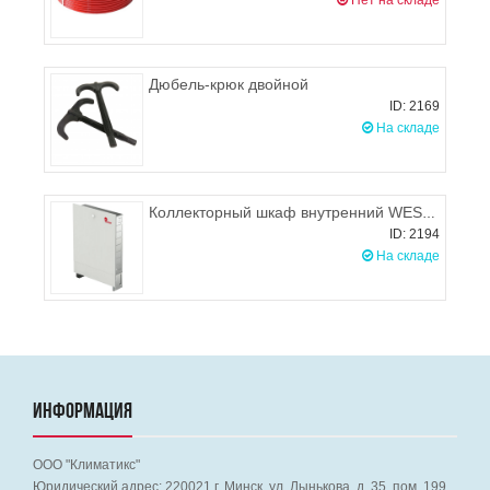
Нет на складе
Дюбель-крюк двойной
ID: 2169
На складе
Коллекторный шкаф внутренний WESTER ШРВ-1 (498х121х671 мм)
ID: 2194
На складе
ИНФОРМАЦИЯ
ООО "Климатикс"
Юридический адрес:
220021
г. Минск, ул. Лынькова, д. 35, пом. 199