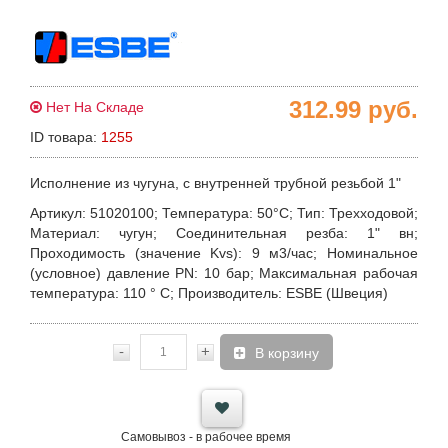
312.99
руб.
Нет На Складе
ID товара:
1255
Исполнение из чугуна, с внутренней трубной резьбой 1"
Артикул
: 51020100;
Температура
: 50°С;
Тип
: Трехходовой;
Материал
: чугун;
Соединительная резба
: 1" вн;
Проходимость
(значение Kvs): 9 м3/час;
Номинальное
(условное) давление PN
: 10 бар;
Максимальная рабочая
температура:
110 ° С;
Производитель
: ESBE (Швеция)
-
+
В корзину
Самовывоз - в рабочее время