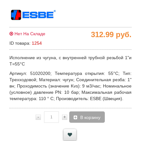
312.99
руб.
Нет На Складе
ID товара:
1254
Исполнение из чугуна, с внутренней трубной резьбой 1"и
Т=55°С
Артикул
: 51020200;
Температура открытия:
55°С;
Тип
:
Трехходовой;
Материал
: чугун;
Соединительная резба:
1"
вн;
Проходимость (значение Kvs)
: 9 м3/час;
Номинальное
(условное) давление P
N: 10 бар;
Максимальная рабочая
температура:
110 ° С;
Производитель
: ESBE (Швеция).
-
+
В корзину