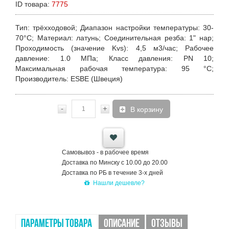
ID товара:
7775
Тип
: трёхходовой;
Диапазон настройки температуры
: 30-
70°C;
Материал
: латунь;
Соединительная резба:
1" нар;
Проходимость (значение Kvs):
4,5 м3/час;
Рабочее
давление
: 1.0 MПa;
Класс давления
: PN 10;
Максимальная рабочая температура
: 95 °С;
Производитель
: ESBE (Швеция)
-
+
В корзину
Самовывоз - в рабочее время
Доставка по Минску с 10.00 до 20.00
Доставка по РБ в течение 3-х дней
Нашли дешевле?
ПАРАМЕТРЫ ТОВАРА
ОПИСАНИЕ
ОТЗЫВЫ