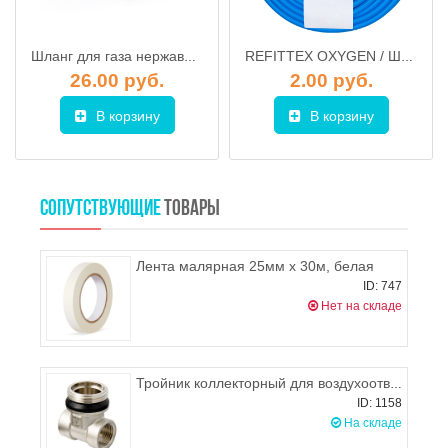
Шланг для газа нержавеющий 1/2" 1,5 м (гайка-штуцер)
REFITTEX OXYGEN / Шланг технический для подачи кислорода d.9x14,5 mm, AQUATECH
26.00 руб.
2.00 руб.
В корзину
В корзину
СОПУТСТВУЮЩИЕ
ТОВАРЫ
Лента малярная 25мм х 30м, белая
ID: 747
Нет на складе
Тройник коллекторный для воздухоотводчика и дренажного крана PROFACTOR
ID: 1158
На складе