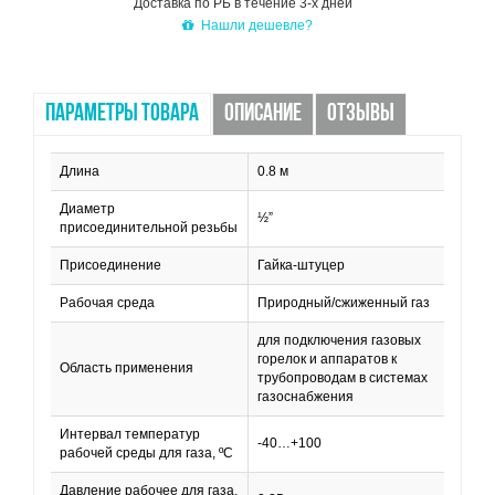
Доставка по РБ в течение 3-х дней
Нашли дешевле?
ПАРАМЕТРЫ ТОВАРА
ОПИСАНИЕ
ОТЗЫВЫ
Длина
0.8 м
Диаметр
½”
присоединительной резьбы
Присоединение
Гайка-штуцер
Рабочая среда
Природный/сжиженный газ
для подключения газовых
горелок и аппаратов к
Область применения
трубопроводам в системах
газоснабжения
Интервал температур
-40…+100
рабочей среды для газа, ºС
Давление рабочее для газа,