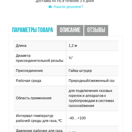
Доставка по РБ в течение 3-х дней
Нашли дешевле?
ПАРАМЕТРЫ ТОВАРА
ОПИСАНИЕ
ОТЗЫВЫ
Длина
1,2 м
Диаметр
¾”
присоединительной резьбы
Присоединение
Гайка-штуцер
Рабочая среда
Природный/сжиженный газ
для подключения газовых
горелок и аппаратов к
Область применения
трубопроводам в системах
газоснабжения
Интервал температур
-40…+100
рабочей среды для газа, ºС
Давление рабочее для газа,