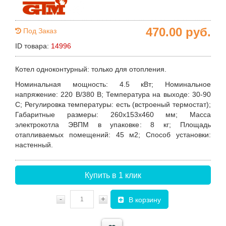
470.00
руб.
Под Заказ
ID товара:
14996
Котел одноконтурный: только для отопления.
Номинальная мощность
: 4.5 кВт;
Номинальное
напряжение
: 220 В/380 В;
Температура на выходе:
30-90
С;
Регулировка температуры
: есть (встроеный термостат);
Габаритные размеры
: 260х153х460 мм;
Масса
электрокотла ЭВПМ в упаковке
: 8 кг;
Площадь
отапливаемых помещений: 45 м2;
Способ установки
:
настенный.
Купить в 1 клик
-
+
В корзину