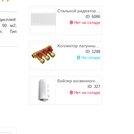
Стальной радиатор KORADO RADIK KLASIK 33 300x1400 (боковое подключение), 1931-2988 Вт
ID: 6086
дисплей:
Нет на складе
90 м2;
кг;
Тип
Коллектор латунный 3/4" внутр./наружн. х 16 х 3 выхода с шаровыми кранами и цангами PROFACTOR
ID: 1298
На складе
Бойлер косвенного нагрева Galmet Mini Tower SGW(S) подвесной 100 R
ID: 327
Нет на складе