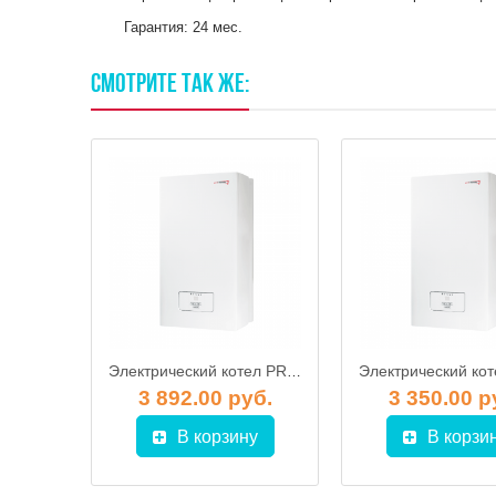
Гарантия: 24 мес.
СМОТРИТЕ
ТАК
ЖЕ:
Электрический котел PROTHERM 18КE Скат
Электрический котел PROTHERM 21КE Скат
уб.
3 892.00 руб.
3 350.00 р
у
В корзину
В корзи