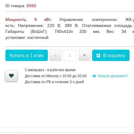
ID товара:
6560
Мощность: 9 кВт;
Управление:
электронное;
ЖК-
есть;
Напряжение:
220 В, 380 В;
Отапливаемая площадь:
Габариты (ВхШхГ):
740х410х 330 мм;
Вес:
34 
установки:
настенный
-
+
Купить в 1 клик
В корзину
Самовывоз - в рабочее время
Нашли дешевле?
Доставка по Минску с 10.00 до 20.00
Доставка по РБ в течение 3-х дней