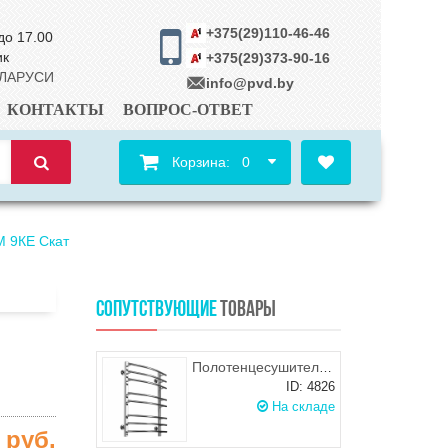
+375(29)110-46-46
до 17.00
ик
+375(29)373-90-16
ЕЛАРУСИ
info@pvd.by
КОНТАКТЫ
ВОПРОС-ОТВЕТ
Корзина:
0
 9КE Скат
СОПУТСТВУЮЩИЕ
ТОВАРЫ
Полотенцесушитель ROSTELA Рондо квадрат (подв. 1/2") 500х800/8 мм
ID: 4826
На складе
0
руб.