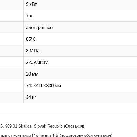
9 кВт
7 л
электронное
85°C
3 МПа
220V/380V
20 мм
740×410×330 мм
34 кг
45, 909 01 Skalica, Slovak Republic (Словакия)
ры от компании Protherm в РБ (по договору обслуживания)