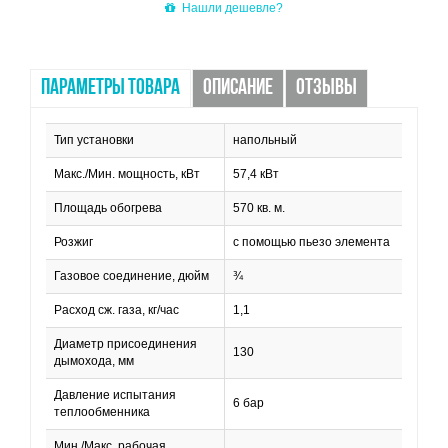
Нашли дешевле?
ПАРАМЕТРЫ ТОВАРА
ОПИСАНИЕ
ОТЗЫВЫ
Тип установки
напольный
Макс./Мин. мощность, кВт
57,4 кВт
Площадь обогрева
570 кв. м.
Розжиг
с помощью пьезо элемента
Газовое соединение, дюйм
¾
Расход сж. газа, кг/час
1,1
Диаметр присоединения
130
дымохода, мм
Давление испытания
6 бар
теплообменника
Мин./Макс. рабочая