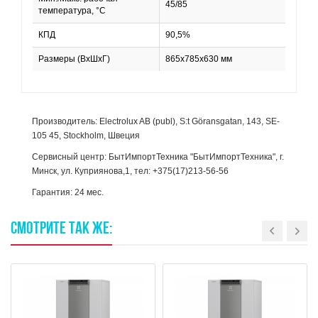
45/85
температура, °С
КПД
90,5%
Размеры (ВхШхГ)
865х785х630 мм
Производитель: Electrolux AB (publ), S:t Göransgatan, 143, SE-
105 45, Stockholm, Швеция
Сервисный центр: БытИмпортТехника "БытИмпортТехника", г.
Минск, ул. Куприянова,1, тел: +375(17)213-56-56
Гарантия: 24 мес.
СМОТРИТЕ
ТАК
ЖЕ: