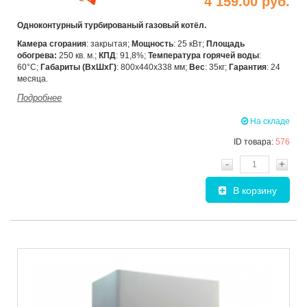
4 159.00 руб.
Одноконтурный турбированый газовый котёл.
Камера сгорания
: закрытая;
Мощность
: 25 кВт;
Площадь
обогрева:
250 кв. м.;
КПД
: 91,8%;
Температура горячей воды
:
60°C;
Габариты (ВхШхГ)
: 800х440х338 мм;
Вес
: 35кг;
Гарантия
: 24
месяца.
Подробнее
На складе
ID товара:
576
-
+
В корзину