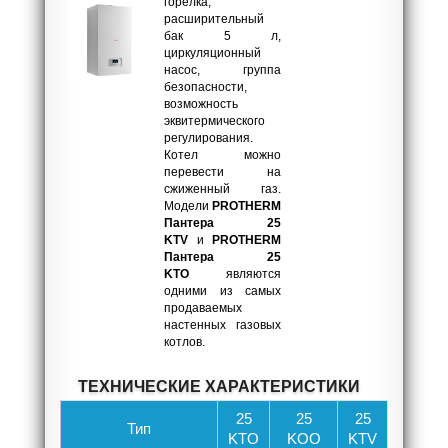
горелка,
расширительный
бак 5 л,
циркуляционный
насос, группа
безопасности,
возможность
эквитермического
регулирования.
Котел можно
перевести на
сжиженный газ.
Модели
PROTHERM
Пантера 25
KTV
и
PROTHERM
Пантера
25
KTO
являются
одними из самых
продаваемых
настенных газовых
котлов.
ТЕХНИЧЕСКИЕ ХАРАКТЕРИСТИКИ
25
25
25
Ти
п
KTO
KOO
KTV