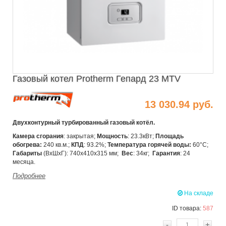
Газовый котел Protherm Гепард 23 MTV
13 030.94 руб.
Двухконтурный турбированный газовый котёл
.
Камера сгорания
: закрытая;
Мощность
: 23.3кВт;
Площадь
обогрева:
240 кв.м.;
КПД
: 93.2%;
Температура горячей воды:
60°C;
Габариты
(ВхШхГ): 740x410x315 мм;
Вес
: 34кг;
Гарантия
: 24
месяца.
Подробнее
На складе
ID товара:
587
-
+