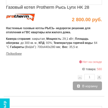
Газовый котел Protherm Рысь Lynx HK 28
2 800.00 руб.
Настенные газовые котлы РЫСЬ- недорогое решение для
отопления и ГВС квартиры или жилого дома.
Камера сгорания
: закрытая;
Мощность
: 29,1 кВт;
Площадь
обогрева
: до 300 кв. м.;
КПД
: 93%;
Температура горячей воды
: 64
°C
Габариты
(ВхШхГ): 700х440х280 мм;
Вес
: 35,5 кг.
Подробнее
Нет на складе
ID товара:
580
-
+
В корзину