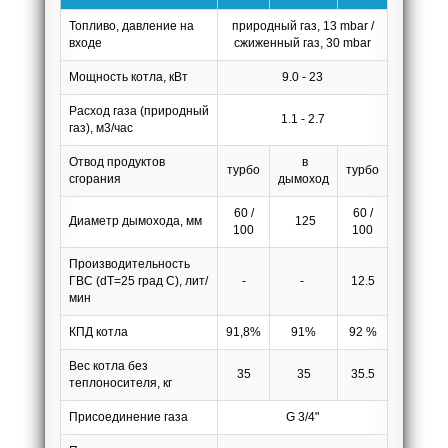
Топливо, давление на
природный газ, 13 mbar /
входе
сжиженный газ, 30 mbar
Мощность котла, кВт
9.0 - 23
Расход газа (природный
1.1 - 2.7
газ), м3/час
Отвод продуктов
в
т
урбо
т
урбо
сгорания
дымоход
60 /
60 /
Диаметр дымохода, мм
125
100
100
Производительность
ГВС (dT=25 град С), лит/
-
-
12.5
мин
КПД котла
91,8%
91%
92 %
Вес котла без
35
35
35.5
теплоносителя, кг
Присоединение газа
G 3/4"