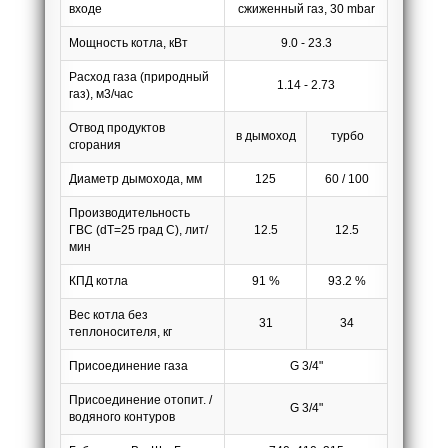
входе
сжиженный газ, 30 mbar
Мощность котла, кВт
9.0 - 23.3
Расход газа (природный
1.14 - 2.73
газ), м3/час
Отвод продуктов
в дымоход
т
урбо
сгорания
Диаметр дымохода, мм
125
60 / 100
Производительность
ГВС (dT=25 град С), лит/
12.5
12.5
мин
КПД котла
91 %
93.2 %
Вес котла без
31
34
теплоносителя, кг
Присоединение газа
G 3/4"
Присоединение отопит
. /
G 3/4"
водяного контуров