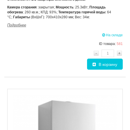
Камера сгорания
: закрытая;
Мощность
: 25.3кВт;
Площадь
обогрева
: 260 кв.м.; КПД: 93%;
Температура горячей воды
: 64
°C;
Габариты
(ВхШхГ): 700х410х280 мм; Вес: 34кг.
Подробнее
На складе
ID товара:
581
-
+
В корзину