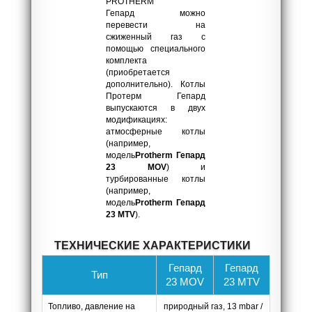
PROTHERM
Гепард можно
перевести на
сжиженный газ с
помощью специального
комплекта
(приобретается
дополнительно). Котлы
Протерм Гепард
выпускаются в двух
модификациях:
атмосферные котлы
(например,
модель
Protherm Гепард
23 MOV
) и
турбированные котлы
(например,
модель
Protherm Гепард
23 MTV
).
ТЕХНИЧЕСКИЕ ХАРАКТЕРИСТИКИ
Гепард
Гепард
Ти
п
23 МOV
23 МTV
Топливо, давление на
природный газ, 13 mbar /