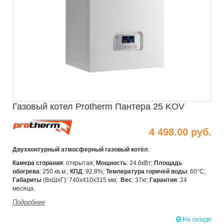
Газовый котел Protherm Пантера 25 KOV
4 498.00 руб.
Двухконтурный атмосферный газовый котёл
.
Камера
сгорания
: открытая;
Мощность
: 24.6кВт;
Площадь
обогрева
: 250 кв.м.;
КПД
: 92.8%;
Температура горячей воды
: 60°C;
Габариты
(ВхШхГ): 740x410x315 мм;
Вес
: 37кг;
Гарантия
: 24
месяца.
Подробнее
На складе