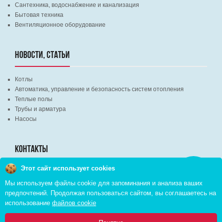
Сантехника, водоснабжение и канализация
Бытовая техника
Вентиляционное оборудование
НОВОСТИ, СТАТЬИ
Котлы
Автоматика, управление и безопасность систем отопления
Теплые полы
Трубы и арматура
Насосы
КОНТАКТЫ
Этот сайт использует cookies
Заказать
г. Минск, ВЦ "Экспобел", строительный рынок, павильон № 8c
звонок
Мы используем файлы cookie для запоминания и анализа ваших
г. Минск, ул. М. Лынькова, д. 35, пом. 199
предпочтений. Продолжая пользоваться сайтом, вы соглашаетесь на
+375 (29) 110-46-46 (А1)
использование
файлов cookie
+375 (29) 373-90-16 (A1)