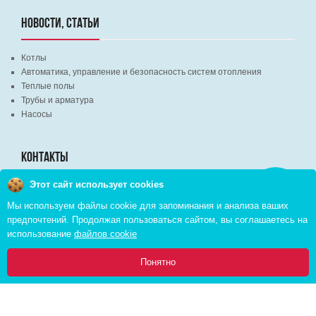
НОВОСТИ, СТАТЬИ
Котлы
Автоматика, управление и безопасность систем отопления
Теплые полы
Трубы и арматура
Насосы
КОНТАКТЫ
Этот сайт использует cookies
Заказать
г. Минск, ВЦ "Экспобел", строительный рынок, павильон № 8c
звонок
Мы используем файлы cookie для запоминания и анализа ваших
г. Минск, ул. М. Лынькова, д. 35, пом. 199
предпочтений. Продолжая пользоваться сайтом, вы соглашаетесь на
+375 (29) 110-46-46 (А1)
использование
файлов cookie
+375 (29) 373-90-16 (A1)
0
Понятно
Главная
Каталог
Инфо
Избранное
Корзина:
Copyright © 2026 pvd.by All Rights Reserved