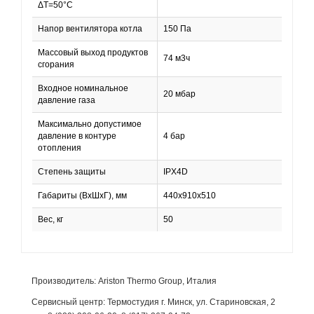
ΔТ=50°С
Напор вентилятора котла
150 Па
Массовый выход продуктов
74 м3ч
сгорания
Входное номинальное
20 мбар
давление газа
Максимально допустимое
давление в контуре
4 бар
отопления
Степень защиты
IPX4D
Габариты (ВхШхГ), мм
440х910х510
Вес, кг
50
Производитель: Ariston Thermo Group, Италия
Сервисный центр: Термостудия г. Минск, ул. Стариновская, 2