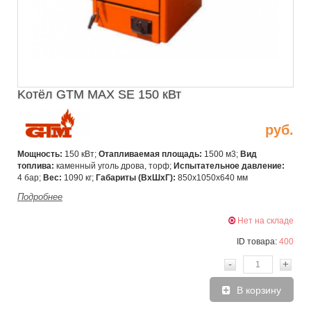
Kотёл GTM MAX SE 150 кВт
руб.
Мощность:
150 кВт;
Отапливаемая площадь:
1500 м3;
Вид
топлива:
каменный уголь дрова, торф;
Испытательное давление:
4 бар;
Вес:
1090 кг;
Габариты (ВхШxГ):
850х1050х640 мм
Подробнее
Нет на складе
ID товара:
400
-
+
В корзину