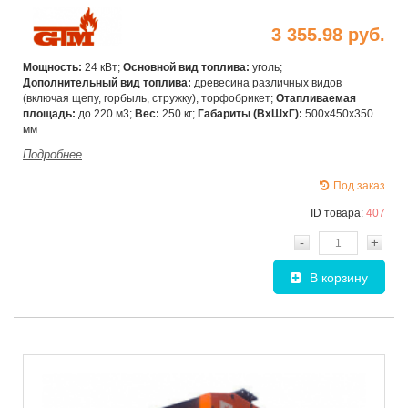
3 355.98 руб.
Мощность:
24 кВт;
Основной вид топлива:
уголь;
Дополнительный вид топлива:
древесина различных видов
(включая щепу, горбыль, стружку), торфобрикет;
Отапливаемая
площадь:
до 220 м3;
Вес:
250 кг;
Габариты (ВхШxГ):
500х450х350
мм
Подробнее
Под заказ
ID товара:
407
-
+
В корзину