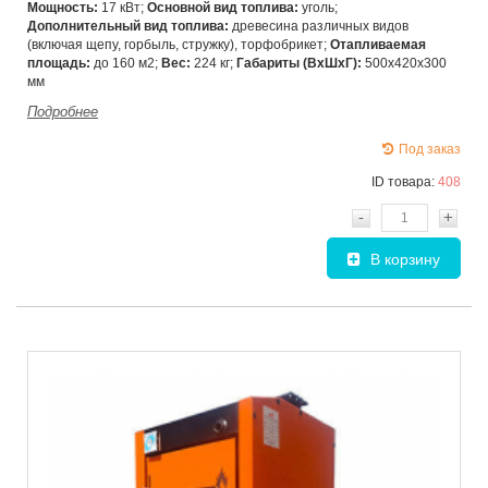
Мощность:
17 кВт;
Основной вид топлива:
уголь;
Дополнительный вид топлива:
древесина различных видов
(включая щепу, горбыль, стружку), торфобрикет;
Отапливаемая
площадь:
до 160 м2;
Вес:
224 кг;
Габариты (ВхШxГ):
500х420х300
мм
Подробнее
Под заказ
ID товара:
408
-
+
В корзину