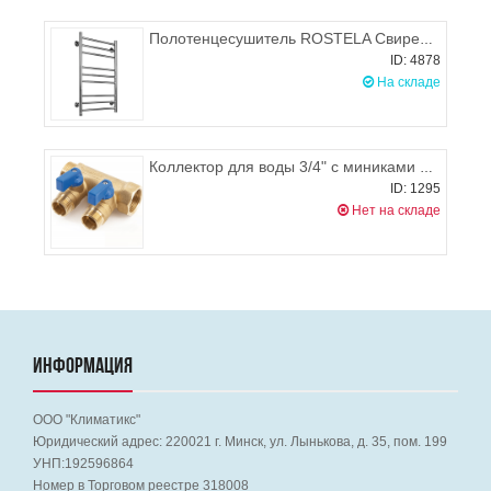
Полотенцесушитель ROSTELA Свирель V (ниж. подв. 1/2") 500x700/7 мм
ID: 4878
На складе
Коллектор для воды 3/4" с миниками на 2 выхода 1/2", синий General Fittings
ID: 1295
Нет на складе
ИНФОРМАЦИЯ
ООО "Климатикс"
Юридический адрес:
220021
г. Минск, ул. Лынькова, д. 35, пом. 199
УНП:192596864
Номер в Торговом реестре 318008