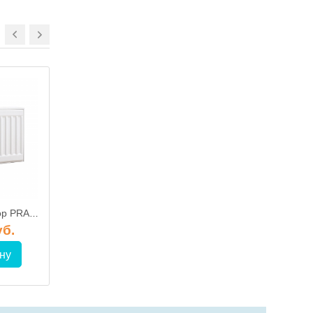
Стальной радиатор PRADO Universal 21 300х2800 (нижнее подключение), 2369-3434 Вт
Стальной радиатор PRADO Classic 21 500х400 (боковое подключение), 450-692 Вт
уб.
142.55 руб.
492.05 р
ну
В корзину
В корз