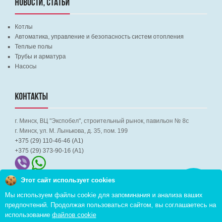
НОВОСТИ, СТАТЬИ
Котлы
Автоматика, управление и безопасность систем отопления
Теплые полы
Трубы и арматура
Насосы
КОНТАКТЫ
г. Минск, ВЦ "Экспобел", строительный рынок, павильон № 8c
г. Минск, ул. М. Лынькова, д. 35, пом. 199
+375 (29) 110-46-46 (А1)
+375 (29) 373-90-16 (A1)
Этот сайт использует cookies
Заказать
звонок
Мы используем файлы cookie для запоминания и анализа ваших
предпочтений. Продолжая пользоваться сайтом, вы соглашаетесь на
Copyright © 2026 pvd.by All Rights Reserved
использование
файлов cookie
Комплексное продвижение в интернете