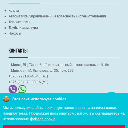
Котлы
Автоматика, управление и безопасность систем отопления
Теплые полы
Трубы и арматура
Насосы
КОНТАКТЫ
г. Минск, ВЦ "Экспобел", строительный рынок, павильон № 8c
г. Минск, ул. М. Лынькова, д. 35, пом. 199
+375 (29) 110-46-46 (А1)
+375 (29) 373-90-16 (A1)
Этот сайт использует cookies
Заказать
звонок
Мы используем файлы cookie для запоминания и анализа ваших
предпочтений. Продолжая пользоваться сайтом, вы соглашаетесь на
Copyright © 2026 pvd.by All Rights Reserved
использование
файлов cookie
Комплексное продвижение в интернете
Cоздание интернет магазина