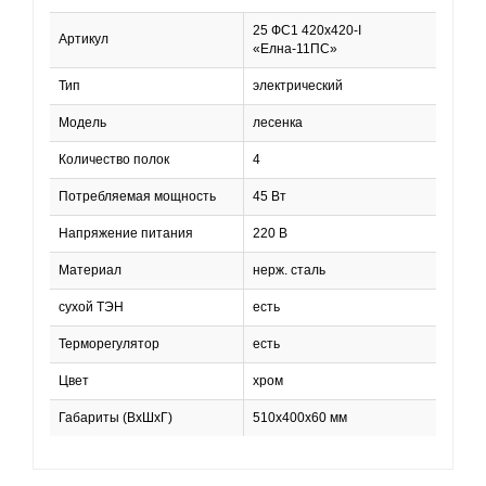
25 ФС1 420х420-I
Артикул
«Елна-11ПС»
Тип
электрический
Модель
лесенка
Количество полок
4
Потребляемая мощность
45 Вт
Напряжение питания
220 В
Материал
нерж. сталь
сухой ТЭН
есть
Терморегулятор
есть
Цвет
хром
Габариты (ВхШхГ)
510x400х60 мм