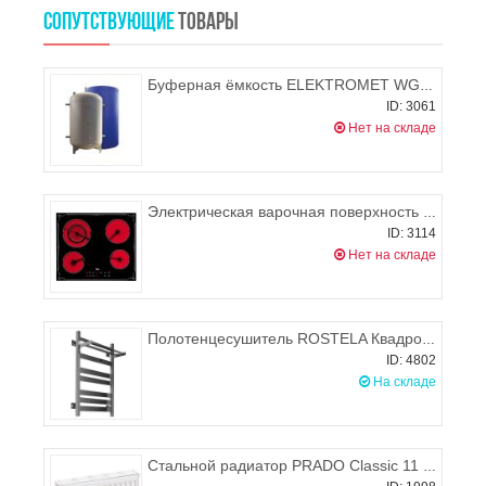
СОПУТСТВУЮЩИЕ
ТОВАРЫ
Буферная ёмкость ELEKTROMET WGJ-B 800 с термоизоляционным комплектом
ID: 3061
Нет на складе
Электрическая варочная поверхность TEKA TBR 641
ID: 3114
Нет на складе
Полотенцесушитель ROSTELA Квадро V 50 + (ниж. подв. 1/2") 500х1000/11 мм
ID: 4802
На складе
Стальной радиатор PRADO Classic 11 300х1700 (боковое подключение), 1010-1300 Вт