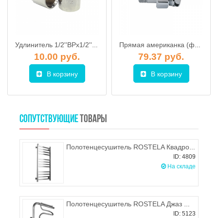
Удлинитель 1/2''ВРx1/2''НР(L= 25мм), пара
Прямая американка (фитинг) 1", пара
10.00 руб.
79.37 руб.
В корзину
В корзину
СОПУТСТВУЮЩИЕ
ТОВАРЫ
Полотенцесушитель ROSTELA Квадро V 30 (подв. 1/2") 500х1000/10 мм
ID: 4809
На складе
Полотенцесушитель ROSTELA Джаз W Ду-32 600х500 мм
ID: 5123