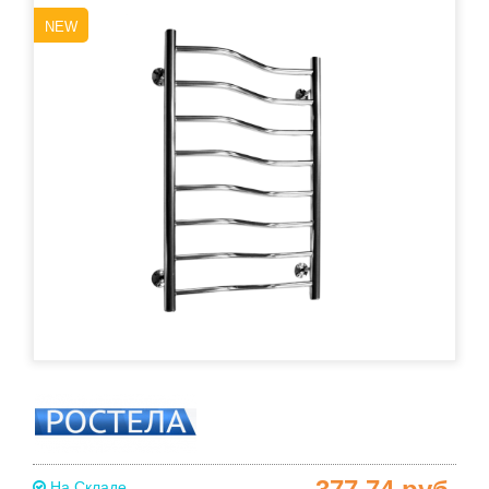
NEW
На Складе