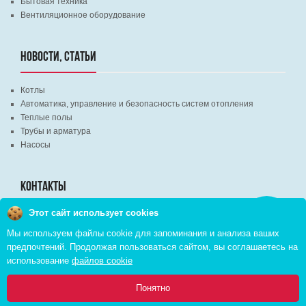
Бытовая техника
Вентиляционное оборудование
НОВОСТИ, СТАТЬИ
Котлы
Автоматика, управление и безопасность систем отопления
Теплые полы
Трубы и арматура
Насосы
КОНТАКТЫ
Этот сайт использует cookies
Заказать
г. Минск, ВЦ "Экспобел", строительный рынок, павильон № 8c
звонок
Мы используем файлы cookie для запоминания и анализа ваших
г. Минск, ул. М. Лынькова, д. 35, пом. 199
предпочтений. Продолжая пользоваться сайтом, вы соглашаетесь на
+375 (29) 110-46-46 (А1)
использование
файлов cookie
+375 (29) 373-90-16 (A1)
0
Понятно
Главная
Каталог
Инфо
Избранное
Корзина: