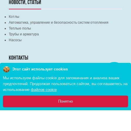
НОВОСТИ, СТАТЬИ
Котлы
Автоматика, управление и безопасность систем отопления
Теплые полы
Трубы и арматура
Насосы
КОНТАКТЫ
Этот сайт использует cookies
Заказать
г. Минск, ВЦ "Экспобел", строительный рынок, павильон № 8c
звонок
Мы используем файлы cookie для запоминания и анализа ваших
г. Минск, ул. М. Лынькова, д. 35, пом. 199
предпочтений. Продолжая пользоваться сайтом, вы соглашаетесь на
+375 (29) 110-46-46 (А1)
использование
файлов cookie
+375 (29) 373-90-16 (A1)
0
Понятно
Главная
Каталог
Инфо
Избранное
Корзина:
Copyright © 2026 pvd.by All Rights Reserved
Комплексное продвижение в интернете