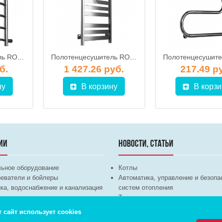
Полотенцесушитель ROSTELA Трапеция (бок.подв., 1") 500х1200/11 мм
Полотенцесушитель ROSTELA Квадро V 50 (ниж. подв. 1/2") 500х1000/10 мм
б.
1 427.26 руб.
217.49 р
ну
В корзину
В корзи
ИИ
НОВОСТИ, СТАТЬИ
льное оборудование
Котлы
еватели и бойлеры
Автоматика, управление и безопа
ка, водоснабжение и канализация
систем отопления
техника
Теплые полы
ционное оборудование
Трубы и арматура
т сайт использует cookies
Насосы