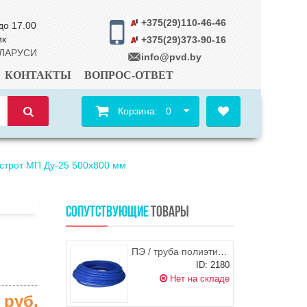
+375(29)110-46-46
до 17.00
ик
+375(29)373-90-16
ЕЛАРУСИ
info@pvd.by
КОНТАКТЫ
ВОПРОС-ОТВЕТ
Корзина:
0
трот МП Ду-25 500х800 мм
СОПУТСТВУЮЩИЕ
ТОВАРЫ
ПЭ / труба полиэтиленовая питьевая d.32, РБ
ID: 2180
Нет на складе
8
руб.