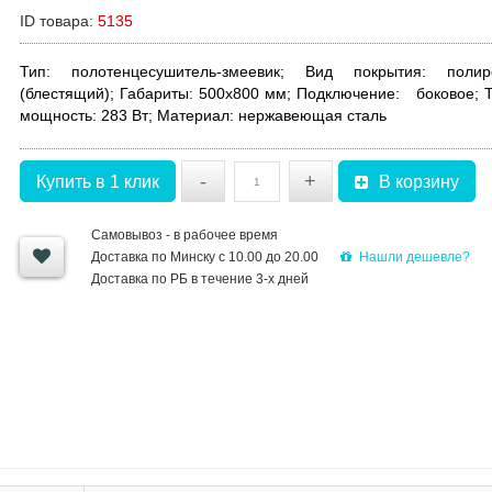
ID товара:
5135
Тип: полотенцесушитель-змеевик; Вид покрытия:
полиро
(блестящий);
Габариты:
500x800 мм;
Подключение:
боковое;
мощность
:
283 Вт;
Материал:
нержавеющая сталь
-
+
Купить в 1 клик
В корзину
Самовывоз - в рабочее время
Нашли дешевле?
Доставка по Минску с 10.00 до 20.00
Доставка по РБ в течение 3-х дней