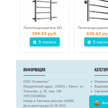
Полотенцесушитель ROSTELA Лира (подв. 1/2") 500х800/9 мм
Полотенцесушитель ROSTELA Трио (ниж. подв. 1") 400x700x600/7 мм
б.
399.93 руб.
608.62 ру
у
В корзину
В корзи
ИНФОРМАЦИЯ
КАТЕГОР
ООО "Климатикс"
Отопите
Юридический адрес:
220021
г. Минск, ул.
Водонагр
Лынькова, д. 35, пом. 199
Сантехни
УНП:192596864
Бытовая 
Номер в Торговом реестре 318008
Вентиля
Это
Дата регистрации 01.04.2016