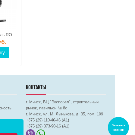
Полотенцесушитель ROSTELA М-образный Ду-25 500х700 мм (М-ка с полочкой)
Полотенцесушитель ROSTELA Свирель D (ниж. подв. 1/2") 500x1000/10 мм
уб.
529.25 руб.
559.33 р
ну
В корзину
В корз
КОНТАКТЫ
г. Минск, ВЦ "Экспобел", строительный
сность
рынок, павильон № 8c
г. Минск, ул. М. Лынькова, д. 35, пом. 199
+375 (29) 110-46-46 (А1)
Заказать
+375 (29) 373-90-16 (A1)
звонок