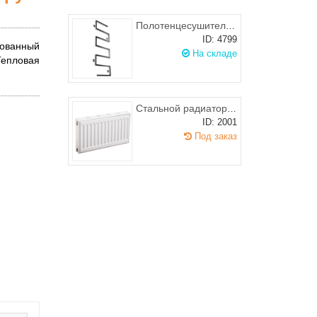
Полотенцесушитель ROSTELA Грация (подв. 1/2") 500х1440 мм
ID: 4799
ванный
На складе
Тепловая
Стальной радиатор PRADO Classic 11 300х1400 (боковое подключение), 840-1069 Вт
ID: 2001
Под заказ