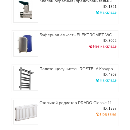
Клапан обратный (предохранительный) для водонагревателя с ручкой сброса 1/2" (7bar)
ID: 1321
На складе
Буферная ёмкость ELEKTROMET WGJ-B 800 без термоизоляционного комплекта
ID: 3062
Нет на складе
Полотенцесушитель ROSTELA Квадро V 30 + (ниж. подв. 1/2") 500х800/9 мм
ID: 4803
На складе
Стальной радиатор PRADO Classic 11 300х1800 (боковое подключение), 1080-1377 Вт
ID: 1997
Под заказ