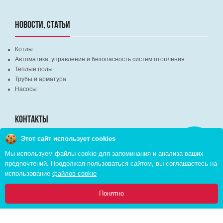
НОВОСТИ, СТАТЬИ
Котлы
Автоматика, управление и безопасность систем отопления
Теплые полы
Трубы и арматура
Насосы
КОНТАКТЫ
Этот сайт использует cookies
Заказать
г. Минск, ВЦ "Экспобел", строительный рынок, павильон № 8c
звонок
Мы используем файлы cookie для запоминания и анализа ваших
г. Минск, ул. М. Лынькова, д. 35, пом. 199
предпочтений. Продолжая пользоваться сайтом, вы соглашаетесь на
+375 (29) 110-46-46 (А1)
использование
файлов cookie
+375 (29) 373-90-16 (A1)
0
Понятно
Главная
Каталог
Инфо
Избранное
Корзина: