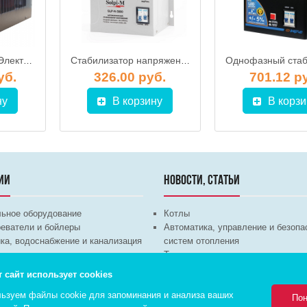
SLP-M 10000 BA / Электромехнический однофазный стабилизатор напряжения, SOLPI-M
Стабилизатор напряжения Solpi-M SLP-N 3000BA
уб.
326.00 руб.
701.12 р
ну
В корзину
В корзи
ИИ
НОВОСТИ, СТАТЬИ
льное оборудование
Котлы
еватели и бойлеры
Автоматика, управление и безопа
ка, водоснабжение и канализация
систем отопления
техника
Теплые полы
ционное оборудование
Трубы и арматура
т сайт использует cookies
Насосы
ьзуем файлы cookie для запоминания и анализа ваших
Пон