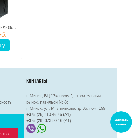
Однофазный стабилизатор Энергия VOLTRON 5000VA (5%)
MCU-8 15.000 BA / Электронно-релейный однофазный стабилизатор напряжения, SOLPI-M
уб.
947.00 руб.
1 089.00 
ну
В корзину
В корз
КОНТАКТЫ
г. Минск, ВЦ "Экспобел", строительный
сность
рынок, павильон № 8c
г. Минск, ул. М. Лынькова, д. 35, пом. 199
+375 (29) 110-46-46 (А1)
Заказать
+375 (29) 373-90-16 (A1)
звонок
ятно