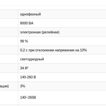
однофазный
8000 ВА
электронная (релейная)
98 %
0,2 с при отклонении напряжения на 10%
светодиодный
34 IP
140-260 В
ации)
3%
140~265В