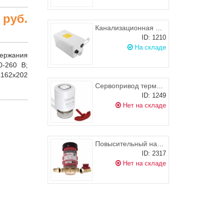
0
руб.
Канализационная насосная станция SANIVORT 255 M 7м, UNIPUMP
ID: 1210
На складе
держания
0-260 В;
x162x202
Сервопривод термоэлектрический SALUS T30NC M30x1,5
ID: 1249
Нет на складе
Повысительный насос для водоснабжения JEMIX W15GR-10 AUTO
ID: 2317
Нет на складе