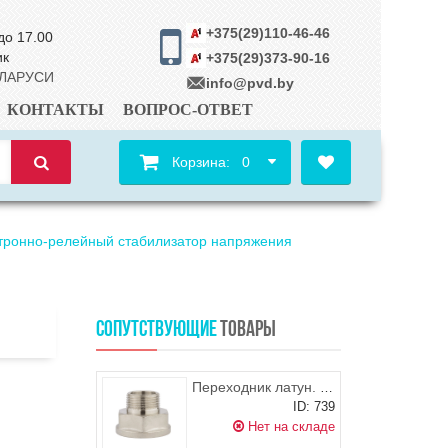
+375(29)110-46-46
до 17.00
ик
+375(29)373-90-16
ЕЛАРУСИ
info@pvd.by
КОНТАКТЫ
ВОПРОС-ОТВЕТ
Корзина:
0
ктронно-релейный стабилизатор напряжения
СОПУТСТВУЮЩИЕ
ТОВАРЫ
Переходник латун. никелированный 1" х 3/4" FхM ProFactor
ID: 739
Нет на складе