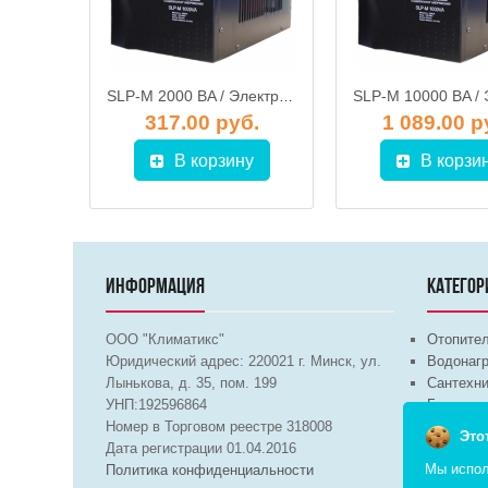
Стабилизатор напряжения SKAT ST-3456
SLP-M 2000 BA / Электромехнический однофазный стабилизатор напряжения, SOLPI-M
б.
317.00 руб.
1 089.00 р
у
В корзину
В корзи
ИНФОРМАЦИЯ
КАТЕГОР
ООО "Климатикс"
Отопите
Юридический адрес:
220021
г. Минск, ул.
Водонагр
Лынькова, д. 35, пом. 199
Сантехни
УНП:192596864
Бытовая 
Номер в Торговом реестре 318008
Вентиля
Это
Дата регистрации 01.04.2016
Мы испол
Политика конфиденциальности