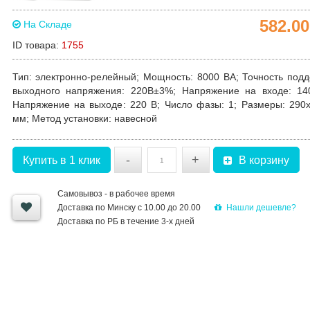
582.0
На Складе
ID товара:
1755
Тип
: электронно-релейный;
Мощность
: 8000 ВА;
Точность под
выходного напряжения
: 220В±3%;
Напряжение на входе
: 14
Напряжение на выходе
: 220 В;
Число фазы
: 1;
Размеры
: 290
мм;
Метод установки
: навесной
-
+
Купить в 1 клик
В корзину
Самовывоз - в рабочее время
Нашли дешевле?
Доставка по Минску с 10.00 до 20.00
Доставка по РБ в течение 3-х дней