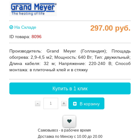
297.00
руб.
На Складе
ID товара:
8096
Производитель
:
Grand Meyer (Голландия)
;
Площадь
обогрева
: 2,9-4,5 м2;
Мощность
: 640
Вт
;
Тип
: двужильный;
Длина кабеля
: 32 м;
Напряжение
: 220-240 В;
Способ
монтажа
: в плиточный клей и в стяжку
Купить в 1 клик
-
+
В корзину
Самовывоз - в рабочее время
Доставка по Минску с 10.00 до 20.00