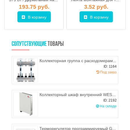
375 Вт / Двужильный нагревательный кабель Теплый пол №1 СТСП-375
Лента монтажная для теплых полов XBC1230 с зацепом
193.75 руб.
3.52 руб.
В корзину
В корзину
СОПУТСТВУЮЩИЕ
ТОВАРЫ
Коллекторная группа с расходомерами и регулировочными клапанами PROFACTOR на 7 выходов
ID: 1164
Под заказ
Коллекторный шкаф внутренний WESTER ШРВ-3 (748х121х671 мм)
ID: 2192
На складе
Терморегулятор программируемый Grand Meyer PST-2