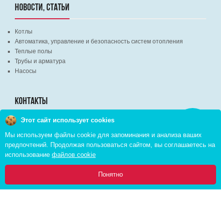
НОВОСТИ, СТАТЬИ
Котлы
Автоматика, управление и безопасность систем отопления
Теплые полы
Трубы и арматура
Насосы
КОНТАКТЫ
Этот сайт использует cookies
Заказать
г. Минск, ВЦ "Экспобел", строительный рынок, павильон № 8c
звонок
Мы используем файлы cookie для запоминания и анализа ваших
г. Минск, ул. М. Лынькова, д. 35, пом. 199
предпочтений. Продолжая пользоваться сайтом, вы соглашаетесь на
+375 (29) 110-46-46 (А1)
использование
файлов cookie
+375 (29) 373-90-16 (A1)
0
Понятно
Главная
Каталог
Инфо
Избранное
Корзина:
Copyright © 2026 pvd.by All Rights Reserved