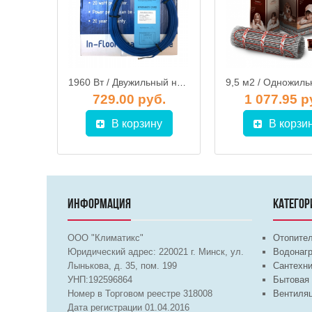
1200 Вт / Электрический нагревательный кабель FENIX ECOFLOOR 23 ADSV 181200
1960 Вт / Двужильный нагревательный кабель Grand Meyer THC20-98
б.
729.00 руб.
1 077.95 р
у
В корзину
В корзи
ИНФОРМАЦИЯ
КАТЕГОР
ООО "Климатикс"
Отопите
Юридический адрес:
220021
г. Минск, ул.
Водонагр
Лынькова, д. 35, пом. 199
Сантехни
УНП:192596864
Бытовая 
Номер в Торговом реестре 318008
Вентиля
Дата регистрации 01.04.2016