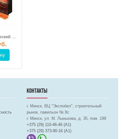
260 Вт / Электрический нагревательный кабель FENIX ECOFLOOR 23 ADSV 18260
150 Вт / Двужильный нагревательный кабель Warmstad WSS-150 в комплекте
уб.
66.25 руб.
536.00 р
ну
В корзину
В корз
КОНТАКТЫ
г. Минск, ВЦ "Экспобел", строительный
сность
рынок, павильон № 8c
г. Минск, ул. М. Лынькова, д. 35, пом. 199
+375 (29) 110-46-46 (А1)
+375 (29) 373-90-16 (A1)