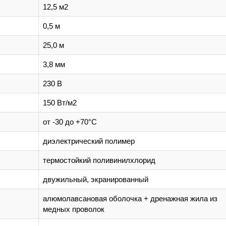
12,5 м2
0,5 м
25,0 м
3,8 мм
230 В
150 Вт/м2
от -30 до +70°C
диэлектрический полимер
термостойкий поливинилхлорид
двужильный, экранированный
алюмолавсановая оболочка + дренажная жила из
медных проволок