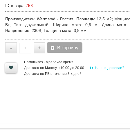
ID товара:
753
Производитель
: Warmstad - Россия;
Площадь
: 12,5 м2;
Мощнос
Вт;
Тип
: двужильный;
Ширина мата
: 0,5 м;
Длина мата
:
Напряжение
: 230В;
Толщина
мата
: 3,8 мм.
-
+
В корзину
Самовывоз - в рабочее время
Нашли дешевле?
Доставка по Минску с 10.00 до 20.00
Доставка по РБ в течение 3-х дней